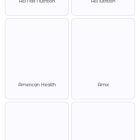
AllMax Nutrition
AllNutrition
American Health
Amix