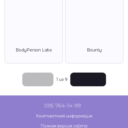
BodyPerson Labs
Bounty
Назад
Вперед
1
из 9
095 764-14-99
Контактная информация
Полная версия сайта