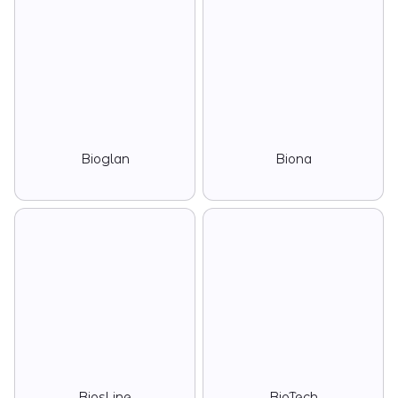
Bioglan
Biona
BiosLine
BioTech