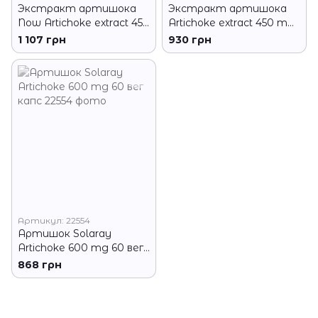
Экстракт артишока
Экстракт артишока
Now Artichoke extract 450
Artichoke extract 450 mg
мг 90 капс
90 вег капсул
1 107 грн
930 грн
Артикул: 22554
Артишок Solaray
Artichoke 600 mg 60 вег
капс
868 грн