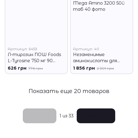
Артикул: 6453
Артикул: 40
Л-тирозин NOW Foods
Незаменимые
L-Tyrosine 750 мг 90
аминокислоты для
капсул
спортсменов BioTech
626 грн
1 856 грн
776 грн
2 301 грн
Mega Amino 3200 500
таб
Показать еще 20 товаров
Назад
Вперед
1
из 33