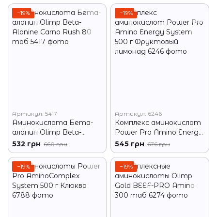
−19%
−19%
Артикул: 5417
Артикул: 6246
Аминокислота Бета-
Комплекс аминокислот
аланин Olimp Beta-
Power Pro Amino Energy
Alanine Carno Rush 80
System 500 г
532 грн
545 грн
660 грн
676 грн
таб
Фруктовый лимонад
−19%
−19%