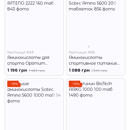
1
Артикул: 843
Артикул: 856
Аминокислоты для
Аминокислоты
спорта Optimum
спортивное питание
AMINO 2222 160 таб
Scitec Amino 5600 200
1 196 грн
1 088 грн
1 483 грн
1 349 грн
таблеток
−19%
−19%