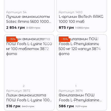
Артикул: 54
Артикул: 1490
Лучшие аминокислоты
L-аргинин BioTech AAKG
Scitec Amino 5600 1000
1000 100 таб
таб
2 854 грн
875 грн
3 539 грн
1 085 грн
−19%
−19%
2
1
Артикул: 3872
Артикул: 3874
Лизин аминокислота
Фенилаланин NOW
NOW Foofs L-Lysine 1000
Foods L-Phenylalanine
мг 100 таблеток
500 мг 120 капсул
516 грн
586 грн
640 грн
727 грн