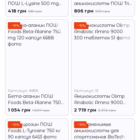
NOW L-Lysine 500 mg
аминокислоты NOW Tri-
100 капс
Amino 120 капс
418 грн
806 грн
518 грн
999 грн
−19%
−19%
Артикул: 6688
Артикул: 51
Бета-аланин NOW
Аминокислоты Olimp
Foods Beta-Alanine 750
Anabolic Amino 9000
mg 120 капсул
300 таблеток
1 054 грн
2 719 грн
1 307 грн
3 372 грн
−19%
−19%