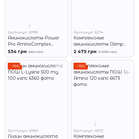
1
Артикул: 6788
Артикул: 6274
Аминокислоты Power
Комплексные
Pro AminoComplex
аминокислоты Olimp
System 500 г Клюква
Gold BEEF-PRO Amino
534 грн
2 475 грн
662 грн
3 069 грн
300 таб
−19%
−19%
1
Артикул: 6360
Артикул: 6673
Лизин аминокислота
Комплексные