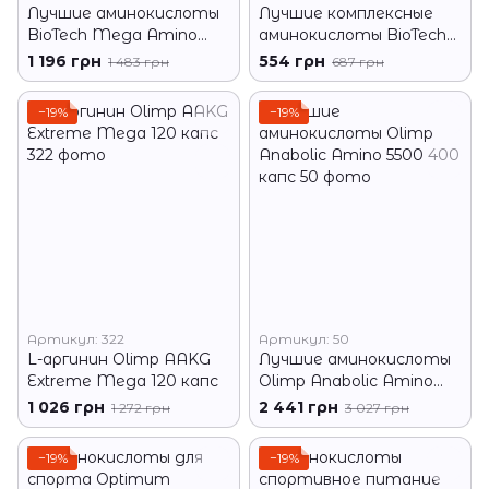
Лучшие аминокислоты
Лучшие комплексные
BioTech Mega Amino
аминокислоты BioTech
3200 300 табл
Mega Amino 3200 100
1 196 грн
554 грн
1 483 грн
687 грн
таб
−19%
−19%
Артикул: 322
Артикул: 50
L-аргинин Olimp AAKG
Лучшие аминокислоты
Extreme Mega 120 капс
Olimp Anabolic Amino
5500 400 капс
1 026 грн
2 441 грн
1 272 грн
3 027 грн
−19%
−19%