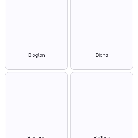
Bioglan
Biona
BiosLine
BioTech