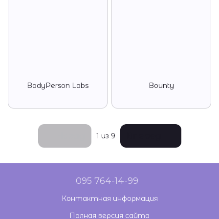
BodyPerson Labs
Bounty
Назад
Вперед
1
из 9
095 764-14-99
Контактная информация
Полная версия сайта