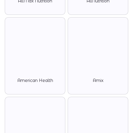
AllMax Nutrition
AllNutrition
American Health
Amix