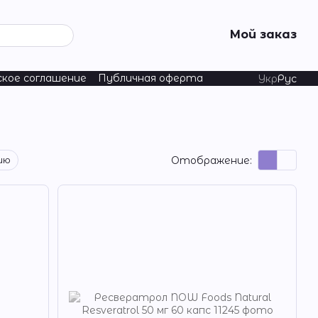
Мой заказ
ское соглашение
Публичная оферта
Укр
Рус
Отображение:
ию