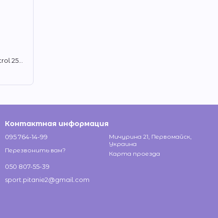
Ресвератрол Puritan's Pride Resveratrol 250 mg plus Red Wine Extract 10 mg 60 softgels
Контактная информация
095 764-14-99
Мичурина 21, Первомайск,
Украина
Перезвонить вам?
Карта проезда
050 807-55-39
sport.pitanie2@gmail.com