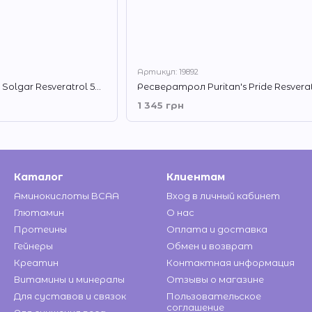
Артикул: 19892
Винный Ресвератрол Solgar Resveratrol 500 mg 30 капсул
1 345 грн
Каталог
Клиентам
Аминокислоты BCAA
Вход в личный кабинет
Глютамин
О нас
Протеины
Оплата и доставка
Гейнеры
Обмен и возврат
Креатин
Контактная информация
Витамины и минералы
Отзывы о магазине
Для суставов и связок
Пользовательское
соглашение