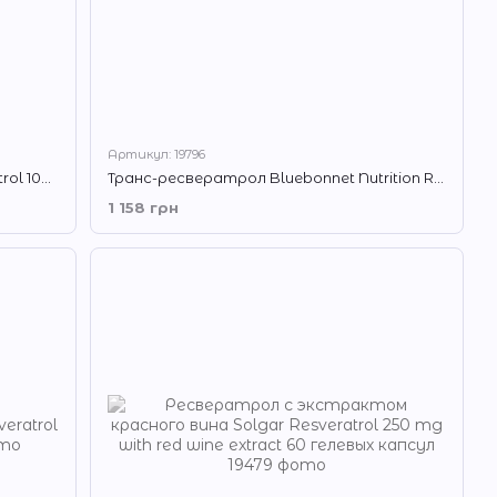
Артикул: 19796
Ресвератрол Puritan's Pride Resveratrol 100 mg 60 капсулы
Транс-ресвератрол Bluebonnet Nutrition Resveratrol 250 mg 30 капсул
1 158 грн