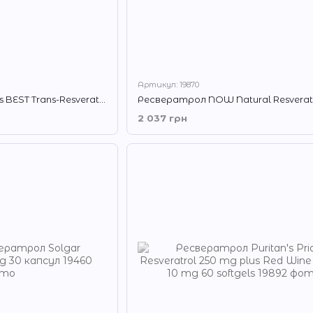
Артикул: 19870
Ресвератрол Doctor's BEST Trans-Resveratrol 100 mg with polyphenols 60 капсул
2 037 грн