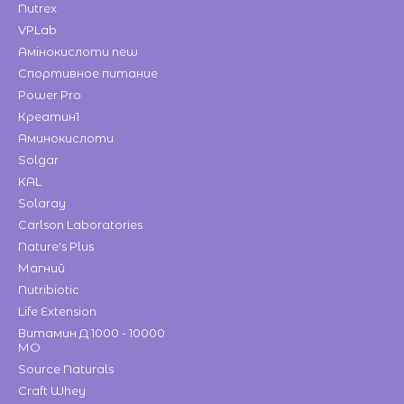
Nutrex
VPLab
Амінокислоти new
Спортивное питание
Power Pro
Креатин1
Аминокислоти
Solgar
KAL
Solaray
Carlson Laboratories
Nature's Plus
Магний
Nutribiotic
Life Extension
Витамин Д 1000 - 10000
МО
Source Naturals
Craft Whey