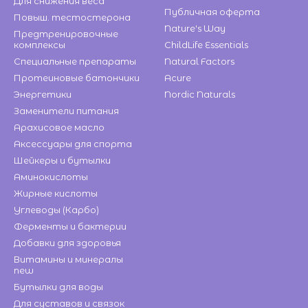
Для снижения веса
Публичная оферта
Повыш. тестостерона
Nature's Way
Предтренировочные
комплексы
ChildLife Essentials
Специальные препараты
Natural Factors
Протеиновые батончики
Acure
Энергетики
Nordic Naturals
Заменители питания
Арахисовое масло
Аксессуары для спорта
Шейкеры и бутылки
Аминокислоты
Жирные кислоты
Углеводы (Карбо)
Ферменты и бактерии
Добавки для здоровья
Витамины и минералы
new
Бутылки для воды
Для суставов и связок