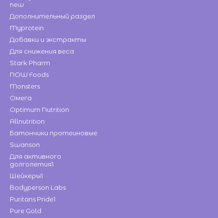
new
Дополнительный раздел
Myprotein
Добавки и экстракты
Для снижения веса
Stark Pharm
NOW Foods
Monsters
Омега
Optimum Nutrition
Allnutrition
Батончики протеиновые
Swanson
Для активного
долголетия1
Шейкеры1
Bodyperson Labs
Puritans Pride1
Pure Gold