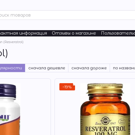
актная информация
Отзывы о магазине
Пользователь
ure
Nordic Naturals
 (Resveratrol)
l)
улярности
сначала дешевле
сначала дороже
по назван
−19%