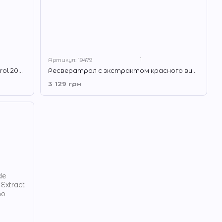
1
Артикул: 19479
Ресвератрол NOW Natural Resveratrol 200 mg 120 капсул
Ресвератрол с экстрактом красного вина Solgar Resveratrol 250 mg with red wine extract 60 гелевых капсул
3 129 грн