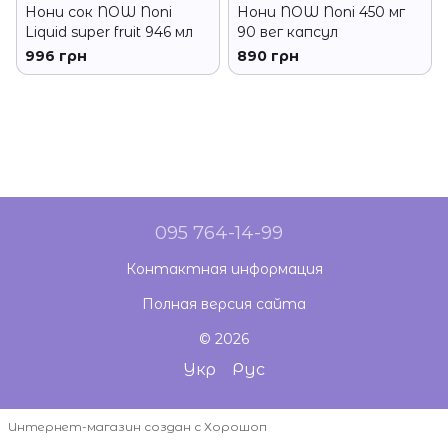
Нони сок NOW Noni
Нони NOW Noni 450 мг
Liquid super fruit 946 мл
90 вег капсул
996 грн
890 грн
095 764-14-99
Контактная информация
Полная версия сайта
© 2026
Укр
Рус
Интернет-магазин создан с Хорошоп