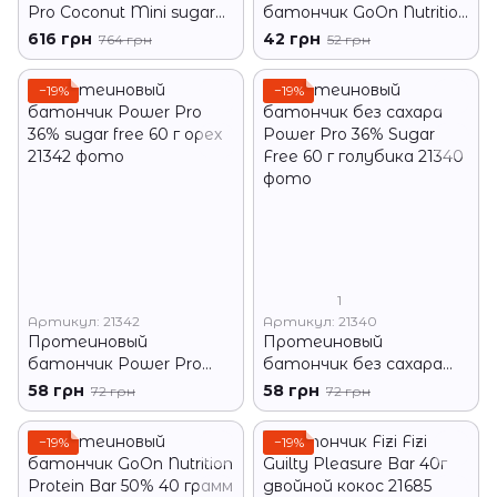
Pro Coconut Mini sugar
батончик GoOn Nutrition
free 810 грамм кокос
Protein Crisp 50 гр арахис
616 грн
42 грн
764 грн
52 грн
с карамелью
−19%
−19%
1
Артикул: 21342
Артикул: 21340
Протеиновый
Протеиновый
батончик Power Pro
батончик без сахара
36% sugar free 60 г орех
Power Pro 36% Sugar
58 грн
58 грн
72 грн
72 грн
Free 60 г голубика
−19%
−19%