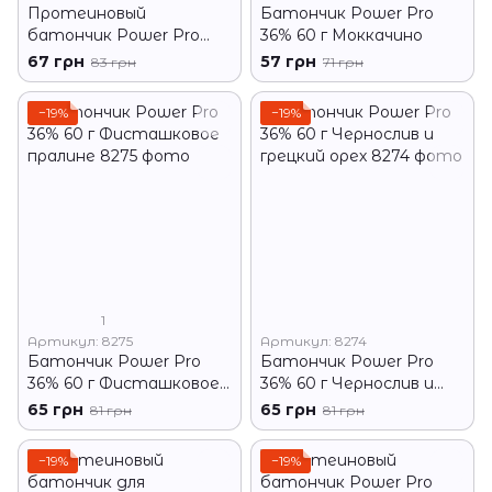
Протеиновый
Батончик Power Pro
батончик Power Pro
36% 60 г Моккачино
36% 60 грамм Орехи
67 грн
57 грн
83 грн
71 грн
−19%
−19%
1
Артикул: 8275
Артикул: 8274
Батончик Power Pro
Батончик Power Pro
36% 60 г Фисташковое
36% 60 г Чернослив и
пралине
грецкий орех
65 грн
65 грн
81 грн
81 грн
−19%
−19%