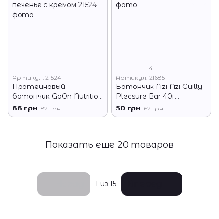
4
Артикул: 21524
Артикул: 21685
Протеиновый
Батончик Fizi Fizi Guilty
батончик GoOn Nutrition
Pleasure Bar 40г
Protein Bar 50% 40 грамм
двойной кокос
66 грн
50 грн
82 грн
62 грн
печенье с кремом
Показать еще 20 товаров
Назад
Вперед
1
из 15