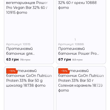
1
Артикул: 10915
Артикул: 10888
Протеиновый
Протеиновый
батончик для
батончик Power Pro
вегетарианцев Power
32% 60 г орехи
63 грн
67 грн
78 грн
83 грн
Pro Vegan Bar 32% 60 г
−19%
−19%