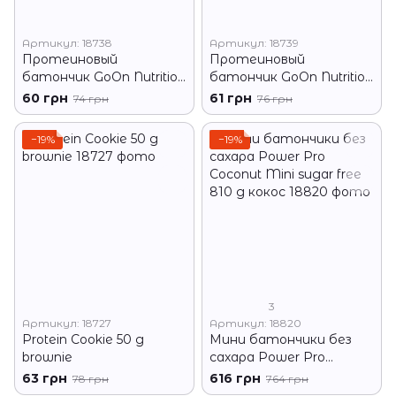
Артикул: 18738
Артикул: 18739
Протеиновый
Протеиновый
батончик GoOn Nutrition
батончик GoOn Nutrition
Protein 33% Bar 50 g
Protein 33% Bar 50 г
60 грн
61 грн
74 грн
76 грн
шоколад
Соленая карамель
−19%
−19%
3
Артикул: 18727
Артикул: 18820
Protein Cookie 50 g
Мини батончики без
brownie
сахара Power Pro
Coconut Mini sugar free
63 грн
616 грн
78 грн
764 грн
810 g кокос