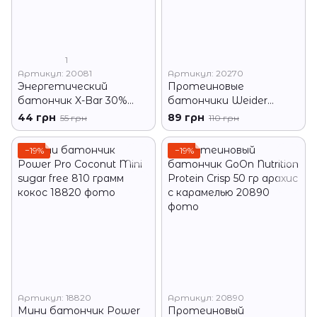
1
Артикул: 20081
Артикул: 20270
Энергетический
Протеиновые
батончик X-Bar 30%
батончики Weider
protein 50 g орех
Yippie! Nuts 45 грамм
44 грн
89 грн
55 грн
110 грн
−19%
−19%
Артикул: 18820
Артикул: 20890
Мини батончик Power
Протеиновый