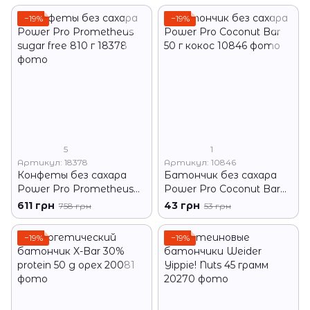
−19%
−19%
5
1
Артикул: 18378
Артикул: 10846
Конфеты без сахара
Батончик без сахара
Power Pro Prometheus
Power Pro Coconut Bar
sugar free 810 г
50 г кокос
611 грн
43 грн
758 грн
53 грн
−19%
−19%