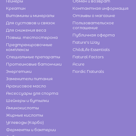
Гейнеры
Обмен и возврат
Креатин
Контактная информация
Витамины и минералы
Отзывы о магазине
Для суставов и связок
Пользовательское
соглашение
Для снижения веса
Публичная оферта
Повыш. тестостерона
Nature's Way
Предтренировочные
комплексы
ChildLife Essentials
Специальные препараты
Natural Factors
Протеиновые батончики
Acure
Энергетики
Nordic Naturals
Заменители питания
Арахисовое масло
Аксессуары для спорта
Шейкеры и бутылки
Аминокислоты
Жирные кислоты
Углеводы (Карбо)
Ферменты и бактерии