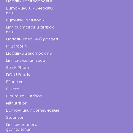
Добавки для здоровья
Витамины и минералы
new
Бутылки для воды
Для суставов и связок
new
Дополнительный раздел
Myprotein
Добавки и экстракты
Для снижения веса
Stark Pharm
NOW Foods
Monsters
Омега
Optimum Nutrition
Allnutrition
Батончики протеиновые
Swanson
Для активного
долголетия1