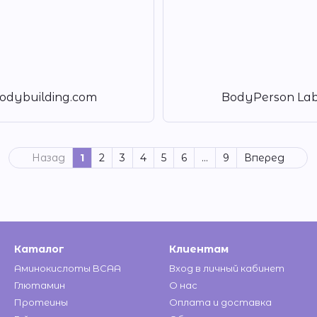
odybuilding.com
BodyPerson La
Назад
1
2
3
4
5
6
...
9
Вперед
Каталог
Клиентам
Аминокислоты BCAA
Вход в личный кабинет
Глютамин
О нас
Протеины
Оплата и доставка