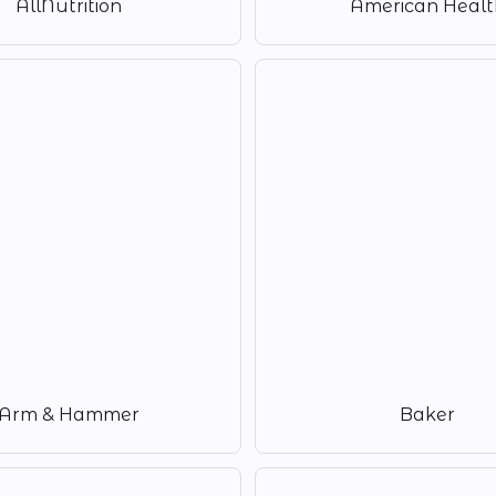
AllNutrition
American Healt
Arm & Hammer
Baker