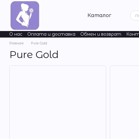
Перейти к основному контенту
Каталог
О нас
Оплата и доставка
Обмен и возврат
Конт
Nature's Way
ChildLife Essentials
Natural Factors
Ac
Главная
Pure Gold
Pure Gold