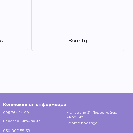
bs
Bounty
Контактная информация
095 764-14-99
Мичурина 21, Первомайск,
Украина
Перезвонить вам?
Карта проезда
050 807-55-39