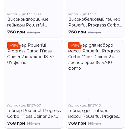
Артикул: 18157-09
Артикул: 18157-11
Высококалорийные
Высокобелковый гейнер
гейнеры Powerful
Powerful Progress Carbo
Progress Carbo Mass
Mass Gainer 2 кг
768 грн
768 грн
952 грн
952 грн
Gainer 2 кг орео
капучино
−19%
−19%
1
Артикул: 18157-07
Артикул: 18157-10
Гейнер Powerful Progress
Гейнер для набора
Carbo Mass Gainer 2 кг
массы Powerful Progress
кокос
Carbo Mass Gainer 2 кг
768 грн
768 грн
952 грн
952 грн
лесной орех