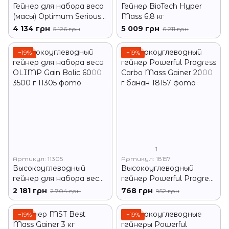
Гейнер для набора веса
Гейнер BioTech Hyper
(масы) Optimum Serious
Mass 6,8 кг
Mass 5,45 кг банан
4 134 грн
5 009 грн
5 126 грн
6 211 грн
−19%
−19%
1
Артикул: 11305
Артикул: 18157
Высокоуглеводный
Высокоуглеводный
гейнер для набора веса
гейнер Powerful Progress
OLIMP Gain Bolic 6000
Carbo Mass Gainer 2000
2 181 грн
768 грн
2 704 грн
952 грн
3500 г
г банан
−19%
−19%