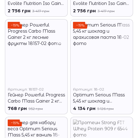
Evolite Nutrition Iso Gainz
Evolite Nutrition Iso Gainz
4кг ореховый крем
4кг кокос
2 756 грн
2 756 грн
3 417 грн
3 417 грн
−19%
−19%
Артикул: 18157-02
Артикул: 18-02
Гейнер Powerful Progress
Optimum Serious Mass
Carbo Mass Gainer 2 кг
5,45 кг шоклад и
лесные фрукты
арахисовая паста
768 грн
4 134 грн
952 грн
5 126 грн
−19%