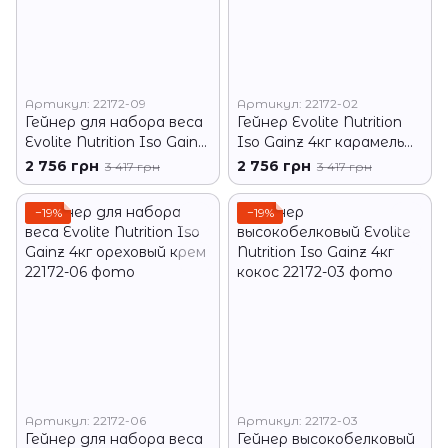
Артикул: 22172-09
Артикул: 22172-02
Гейнер для набора веса
Гейнер Evolite Nutrition
Evolite Nutrition Iso Gainz
Iso Gainz 4кг карамель
4кг ваниль
макиато
2 756 грн
2 756 грн
3 417 грн
3 417 грн
−19%
−19%
Артикул: 22172-06
Артикул: 22172-03
Гейнер для набора веса
Гейнер высокобелковый