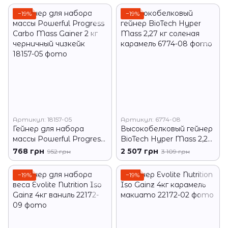
−19%
−19%
Артикул: 18157-05
Артикул: 6774-08
Гейнер для набора
Высокобелковый гейнер
массы Powerful Progress
BioTech Hyper Mass 2,27
Carbo Mass Gainer 2 кг
кг соленая карамель
768 грн
2 507 грн
952 грн
3 109 грн
черничный чизкейк
−19%
−19%