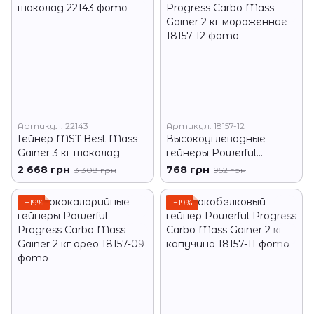
Артикул: 22143
Артикул: 18157-12
Гейнер MST Best Mass
Высокоуглеводные
Gainer 3 кг шоколад
гейнеры Powerful
Progress Carbo Mass
2 668 грн
768 грн
3 308 грн
952 грн
Gainer 2 кг мороженное
−19%
−19%