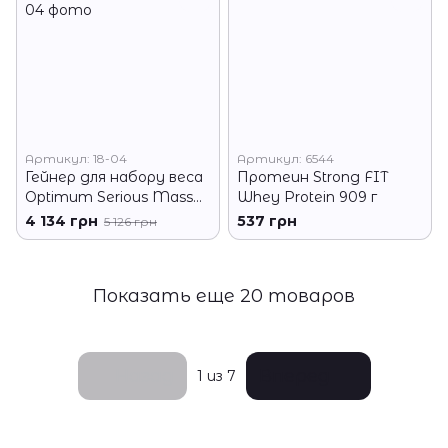
Артикул: 18-04
Артикул: 6544
Гейнер для набору веса
Протеин Strong FIT
Optimum Serious Mass
Whey Protein 909 г
5,45 кг ваниль
4 134 грн
537 грн
5 126 грн
Показать еще 20 товаров
Назад
Вперед
1
из 7