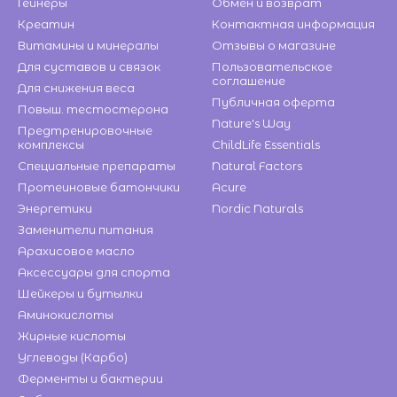
Гейнеры
Обмен и возврат
Креатин
Контактная информация
Витамины и минералы
Отзывы о магазине
Для суставов и связок
Пользовательское
соглашение
Для снижения веса
Публичная оферта
Повыш. тестостерона
Nature's Way
Предтренировочные
комплексы
ChildLife Essentials
Специальные препараты
Natural Factors
Протеиновые батончики
Acure
Энергетики
Nordic Naturals
Заменители питания
Арахисовое масло
Аксессуары для спорта
Шейкеры и бутылки
Аминокислоты
Жирные кислоты
Углеводы (Карбо)
Ферменты и бактерии