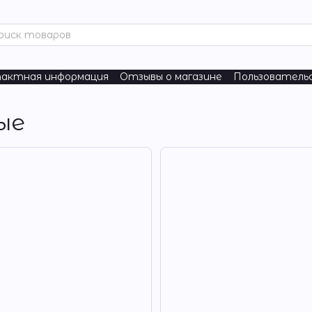
актная информация
Отзывы о магазине
Пользователь
ure
Nordic Naturals
ые