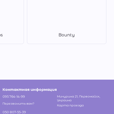
bs
Bounty
Контактная информация
095 764-14-99
Мичурина 21, Первомайск,
Украина
Перезвонить вам?
Карта проезда
050 807-55-39