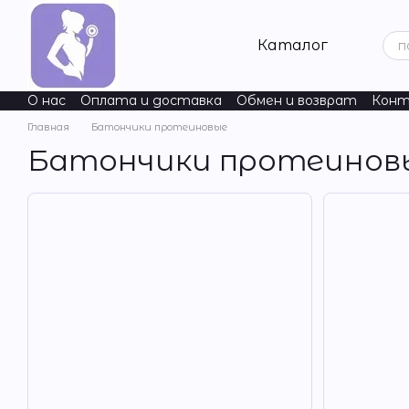
Перейти к основному контенту
Каталог
О нас
Оплата и доставка
Обмен и возврат
Конт
Nature's Way
ChildLife Essentials
Natural Factors
Ac
Главная
Батончики протеиновые
Батончики протеинов