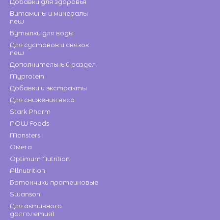
Добавки для здоровья
Витамины и минералы
new
Бутылки для воды
Для суставов и связок
new
Дополнительный раздел
Myprotein
Добавки и экстракты
Для снижения веса
Stark Pharm
NOW Foods
Monsters
Омега
Optimum Nutrition
Allnutrition
Батончики протеиновые
Swanson
Для активного
долголетия1