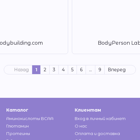
odybuilding.com
BodyPerson La
Назад
1
2
3
4
5
6
...
9
Вперед
Каталог
Клиентам
Аминокислоты BCAA
Вход в личный кабинет
Глютамин
О нас
Протеины
Оплата и доставка