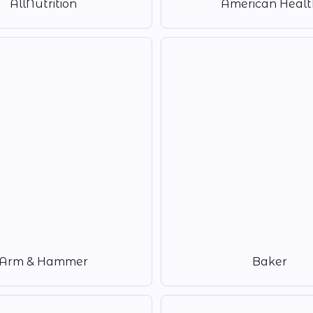
AllNutrition
American Healt
Arm & Hammer
Baker