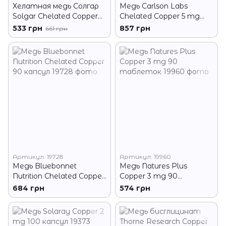
Хелатная медь Солгар
Медь Carlson Labs
Solgar Chelated Copper
Chelated Copper 5 mg
100 таблеток
100 таблеток
533 грн
857 грн
661 грн
Артикул: 19728
Артикул: 19960
Медь Bluebonnet
Медь Natures Plus
Nutrition Chelated Copper
Copper 3 mg 90
90 капсул
таблеток
684 грн
574 грн