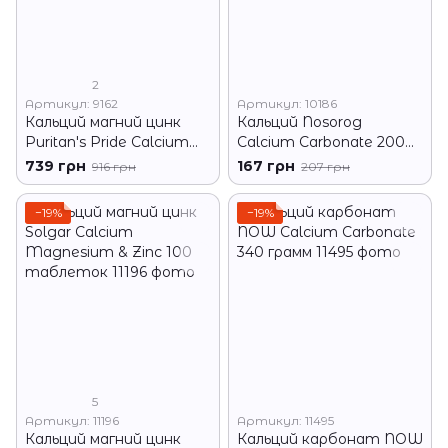
2
Артикул: 9162
Артикул: 10186
Кальций магний цинк
Кальций Nosorog
Puritan's Pride Calcium
Calcium Carbonate 200
Magnesium Zinc 250
грамм
739 грн
167 грн
916 грн
207 грн
таблеток
−19%
−19%
5
Артикул: 11196
Артикул: 11495
Кальций магний цинк
Кальций карбонат NOW