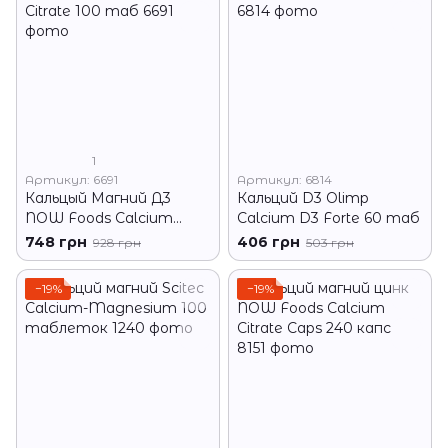
1
Артикул: 6691
Артикул: 6814
Кальцый Магний Д3
Кальций D3 Olimp
NOW Foods Calcium
Calcium D3 Forte 60 таб
Citrate 100 таб
748 грн
406 грн
928 грн
503 грн
−19%
−19%