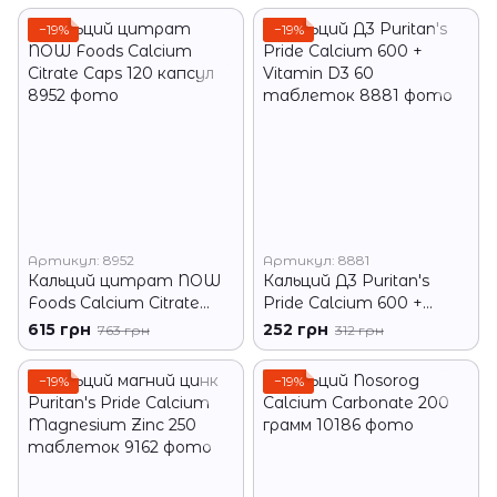
−19%
−19%
Артикул: 8952
Артикул: 8881
Кальций цитрат NOW
Кальций Д3 Puritan's
Foods Calcium Citrate
Pride Calcium 600 +
Caps 120 капсул
Vitamin D3 60
615 грн
252 грн
763 грн
312 грн
таблеток
−19%
−19%