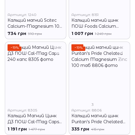
Артикул: 1240
Артикул: 8151
Кальций магний Scitec
Кальций магний цинк
Calcium-Magnesium 100
NOW Foods Calcium
таблеток
Citrate Caps 240 капс
734 грн
1 007 грн
910 грн
1 249 грн
−19%
−19%
3
Артикул: 8305
Артикул: 8806
Кальций Магний Цинк
Кальций магний цинк
Д3 NOW Cal-Mag Caps
Puritan's Pride Chelated
240 капс
Calcium Magnesium Zinc
1 191 грн
335 грн
1 477 грн
415 грн
100 таб