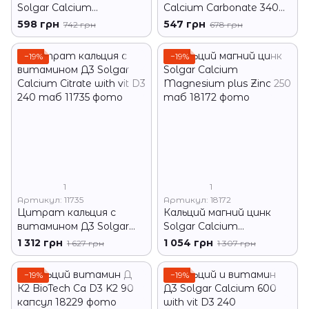
Solgar Calcium
Calcium Carbonate 340
Magnesium & Zinc 100
грамм
598 грн
547 грн
742 грн
678 грн
таблеток
−19%
−19%
1
1
Артикул: 11735
Артикул: 18172
Цитрат кальция с
Кальций магний цинк
витамином Д3 Solgar
Solgar Calcium
Calcium Citrate with vit D3
Magnesium plus Zinc 250
1 312 грн
1 054 грн
1 627 грн
1 307 грн
240 таб
таб
−19%
−19%