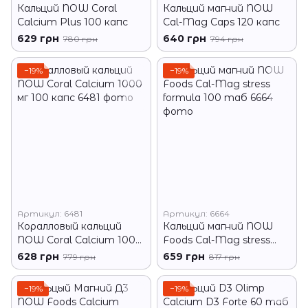
Кальций NOW Coral
Кальций магний NOW
Calcium Plus 100 капс
Cal-Mag Caps 120 капс
629 грн
640 грн
780 грн
794 грн
−19%
−19%
Артикул: 6481
Артикул: 6664
Коралловый кальций
Кальций магний NOW
NOW Coral Calcium 1000
Foods Cal-Mag stress
мг 100 капс
formula 100 таб
628 грн
659 грн
779 грн
817 грн
−19%
−19%