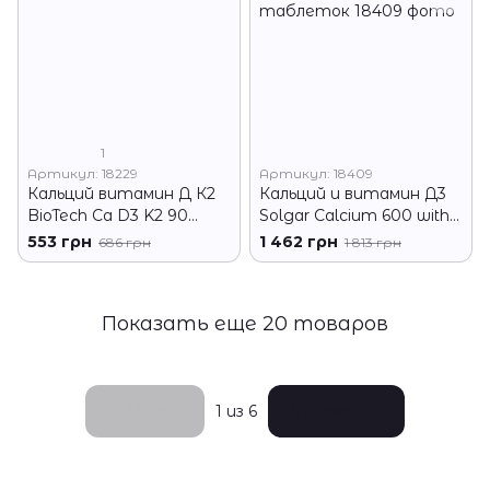
1
Артикул: 18229
Артикул: 18409
Кальций витамин Д К2
Кальций и витамин Д3
BioTech Ca D3 K2 90
Solgar Calcium 600 with
капсул
vit D3 240 таблеток
553 грн
1 462 грн
686 грн
1 813 грн
Показать еще 20 товаров
Назад
Вперед
1
из 6