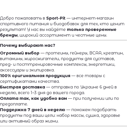
Добро пожаловать в
Sport-Pit
— интернет-магазин
спортивного питания и биодобавок для тех, кто ценит
результат! У нас вы найдёте
только проверенные
бренды
, широкий ассортимент и честные цены.
Почему выбирают нас?
Огромный выбор
— протеины, гейнеры, BCAA, креатин,
витамины, жиросжигатели, продукты для суставов,
пред- и посттренировочные комплексы, энергетики,
аксессуары и экипировка.
100% оригинальная продукция
— все товары с
сертификатами качества.
Быстрая доставка
— отправка по Украине 6 дней в
неделю, всего 1–3 дня до вашего города.
Оплата так, как удобно вам
— при получении или по
предоплате.
Поддержка 7 дней в неделю
— поможем подобрать
продукты под ваши цели: набор массы, сушка, здоровье
или активный образ жизни.