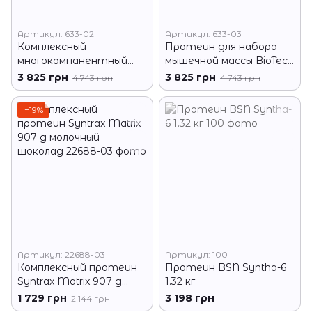
Артикул: 633-02
Артикул: 633-03
Комплексный
Протеин для набора
многокомпанентный
мышечной массы BioTech
протеин BioTech Protein
Protein Power 4 кг
3 825 грн
3 825 грн
4 743 грн
4 743 грн
Power 4 кг клубника-
ваниль
банан
−19%
Артикул: 22688-03
Артикул: 100
Комплексный протеин
Протеин BSN Syntha-6
Syntrax Matrix 907 g
1.32 кг
молочный шоколад
1 729 грн
3 198 грн
2 144 грн