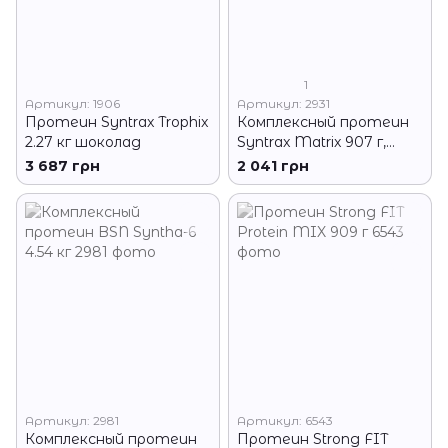
1
Артикул: 1906
Артикул: 2931
Протеин Syntrax Trophix
Комплексный протеин
2.27 кг шоколад
Syntrax Matrix 907 г,
синтракс матрикс
3 687 грн
2 041 грн
Артикул: 2981
Артикул: 6543
Комплексный протеин
Протеин Strong FIT