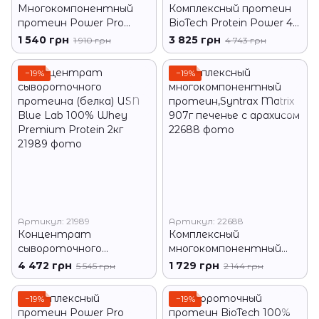
Многокомпонентный
Комплексный протеин
протеин Power Pro
BioTech Protein Power 4
Protein Power MIX 1 кг
кг шоколад
1 540 грн
3 825 грн
1 910 грн
4 743 грн
Циннамон
−19%
−19%
Артикул: 21989
Артикул: 22688
Концентрат
Комплексный
сывороточного
многокомпонентный
протеина (белка) USN
протеин,Syntrax Matrix
4 472 грн
1 729 грн
5 545 грн
2 144 грн
Blue Lab 100% Whey
907г печенье с арахисом
Premium Protein 2кг
−19%
−19%