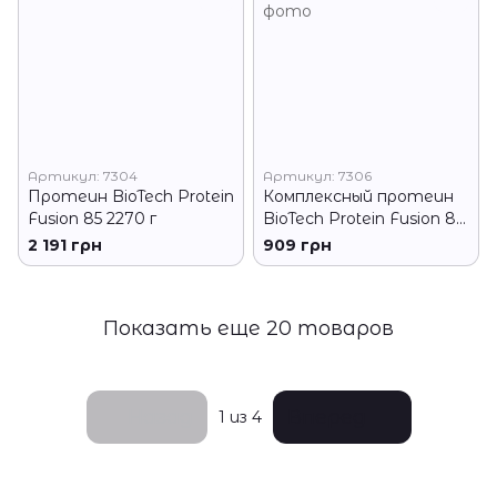
Артикул: 7304
Артикул: 7306
Протеин BioTech Protein
Комплексный протеин
Fusion 85 2270 г
BioTech Protein Fusion 85
454 г
2 191 грн
909 грн
Показать еще 20 товаров
Назад
Вперед
1
из 4