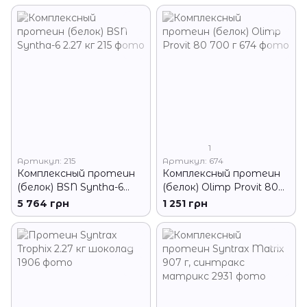
1
Артикул: 215
Артикул: 674
Комплексный протеин
Комплексный протеин
(белок) BSN Syntha-6
(белок) Olimp Provit 80
2.27 кг
700 г
5 764 грн
1 251 грн