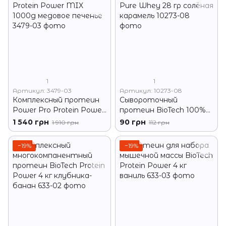
1
1
Артикул: 3479-03
Артикул: 10273-08
Комплексный протеин
Сывороточный
Power Pro Protein Power
протеин BioTech 100%
MIX 1000g медовое
Pure Whey 28 гр солёная
1 540 грн
90 грн
1 910 грн
112 грн
печенье
карамель
−19%
−19%