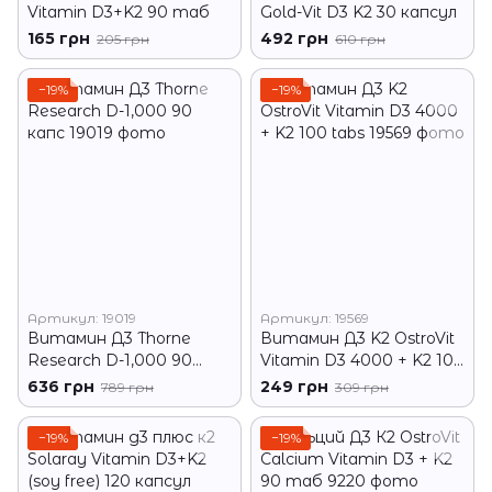
Vitamin D3+K2 90 таб
Gold-Vit D3 K2 30 капсул
165 грн
492 грн
205 грн
610 грн
−19%
−19%
Артикул: 19019
Артикул: 19569
Витамин Д3 Thorne
Витамин Д3 K2 OstroVit
Research D-1,000 90
Vitamin D3 4000 + K2 100
капс
tabs
636 грн
249 грн
789 грн
309 грн
−19%
−19%