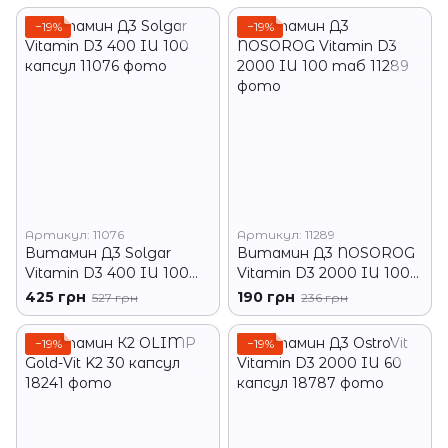
−19%
−19%
Артикул: 11076
Артикул: 11289
Витамин Д3 Solgar
Витамин Д3 NOSOROG
Vitamin D3 400 IU 100
Vitamin D3 2000 IU 100
капсул
таб
425 грн
190 грн
527 грн
236 грн
−19%
−19%