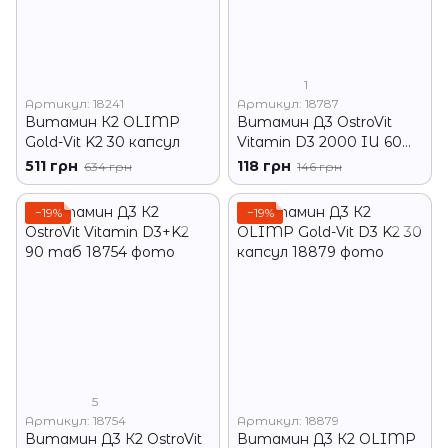
1
Артикул: 18241
Артикул: 18787
Витамин К2 OLIMP
Витамин Д3 OstroVit
Gold-Vit K2 30 капсул
Vitamin D3 2000 IU 60
капсул
511 грн
118 грн
634 грн
146 грн
−19%
−19%
5
Артикул: 18754
Артикул: 18879
Витамин Д3 К2 OstroVit
Витамин Д3 К2 OLIMP