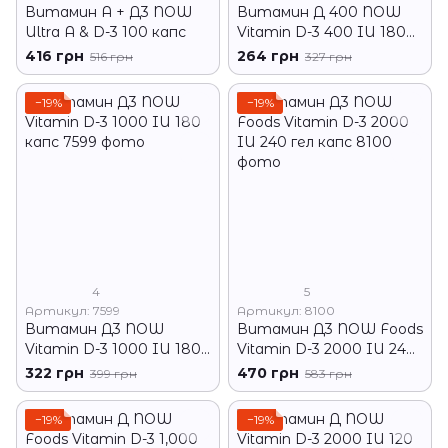
Витамин А + Д3 NOW
Витамин Д 400 NOW
Ultra A & D-3 100 капс
Vitamin D-3 400 IU 180
гелевых капсул
416 грн
264 грн
516 грн
327 грн
−19%
−19%
4
5
Артикул: 7599
Артикул: 8100
Витамин Д3 NOW
Витамин Д3 NOW Foods
Vitamin D-3 1000 IU 180
Vitamin D-3 2000 IU 240
капс
гел капс
322 грн
470 грн
399 грн
583 грн
−19%
−19%