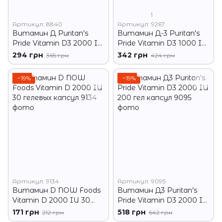
1
Артикул: 8840
Артикул: 9267
Витамин Д Puritan's
Витамин Д-3 Puritan's
Pride Vitamin D3 2000 IU
Pride Vitamin D3 1000 IU
100 капсул
200 гел капсул
294 грн
342 грн
365 грн
424 грн
−19%
−19%
Артикул: 9134
Артикул: 9095
Витамин D NOW Foods
Витамин Д3 Puritan's
Vitamin D 2000 IU 30
Pride Vitamin D3 2000 IU
гелевых капсул
200 гел капсул
171 грн
518 грн
212 грн
642 грн