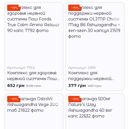
−19%
−19%
Артикул: 7792
Артикул: 21519
Комплекс для здоровья
Комплекс для
нервной системы Now
поддержки нервной
Foods True Calm Amino
системы OLIMP Chela-
652 грн
377 грн
808 грн
467 грн
Relaxer 90 капс
Mag B6 Ashwagandha +
zen-szen 30 капсул
−19%
−19%