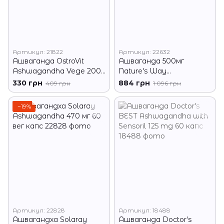
Артикул: 21822
Артикул: 22632
Ашваганда OstroVit
Ашваганда 500мг
Ashwagandha Vege 200
Nature's Way
таб
Ashwagandha 60 вег
330 грн
884 грн
409 грн
1 096 грн
капс
−19%
Артикул: 22828
Артикул: 18488
Ашвагандха Solaray
Ашваганда Doctor's