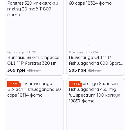
1
Артикул: 11809
Артикул: 18324
Витамины от стресса
Ашваганда OLIMP
OLIMP Forstres 320 мг
Ashwagandha 600 Sport
ekstraktu melisy 30 таб
60 caps
369 грн
505 грн
458 грн
626 грн
−19%
−19%