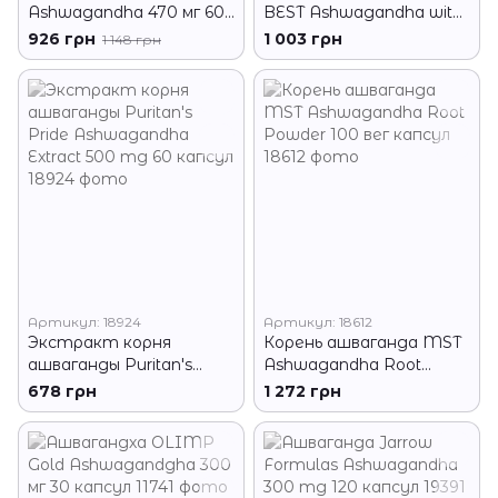
Ashwagandha 470 мг 60
BEST Ashwagandha with
вег капс
Sensoril 125 mg 60 капс
926 грн
1 003 грн
1 148 грн
Артикул: 18924
Артикул: 18612
Экстракт корня
Корень ашваганда MST
ашваганды Puritan's
Ashwagandha Root
Pride Ashwagandha
Powder 100 вег капсул
678 грн
1 272 грн
Extract 500 mg 60 капсул