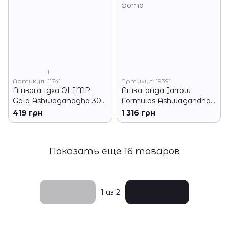
1
Артикул: 11741
Артикул: 19391
Ашвагандха OLIMP
Ашваганда Jarrow
Gold Ashwagandgha 300
Formulas Ashwagandha
мг 30 капсул
300 mg 120 капсул
419 грн
1 316 грн
Показать еще 16 товаров
Назад
Вперед
1
из 2