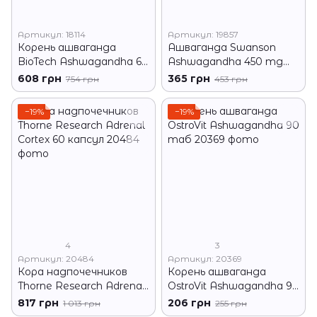
Артикул: 18114
Артикул: 19857
Корень ашваганда
Ашваганда Swanson
BioTech Ashwagandha 60
Ashwagandha 450 mg
caps
full spectrum 100 капсул
608 грн
365 грн
754 грн
453 грн
−19%
−19%
4
3
Артикул: 20484
Артикул: 20369
Кора надпочечников
Корень ашваганда
Thorne Research Adrenal
OstroVit Ashwagandha 90
Cortex 60 капсул
таб
817 грн
206 грн
1 013 грн
255 грн