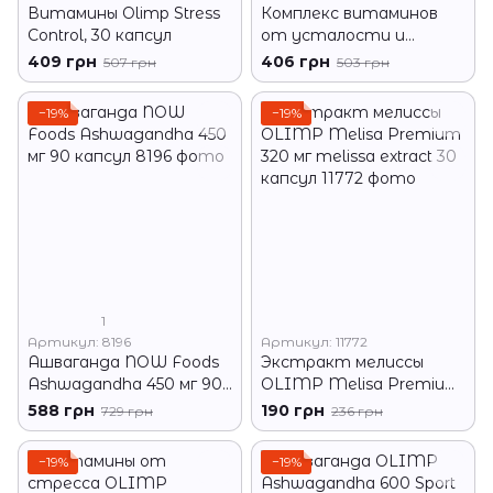
Витамины Olimp Stress
Комплекс витаминов
Control, 30 капсул
от усталости и
стресса Puritan's Pride
409 грн
406 грн
507 грн
503 грн
Stress Formula 60 капс
−19%
−19%
1
Артикул: 8196
Артикул: 11772
Ашваганда NOW Foods
Экстракт мелиссы
Ashwagandha 450 мг 90
OLIMP Melisa Premium
капсул
320 мг melissa extract 30
588 грн
190 грн
729 грн
236 грн
капсул
−19%
−19%