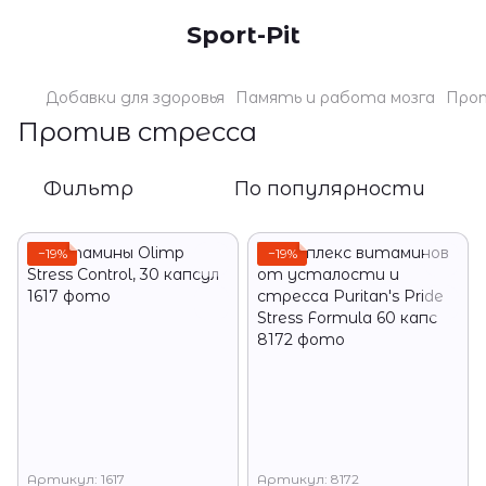
Sport-Pit
Добавки для здоровья
Память и работа мозга
Про
Против стресса
Фильтр
По популярности
−19%
−19%
Артикул: 1617
Артикул: 8172