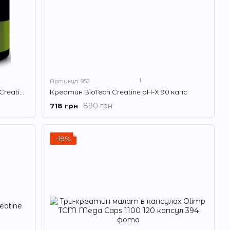
1
Артикул: 952
Креатин моногідрат BioTech 100 % Creatine Monohydrate 500 г Без смаку
Креатин BioTech Creatine pH-X 90 капс
890 грн
718 грн
−19%