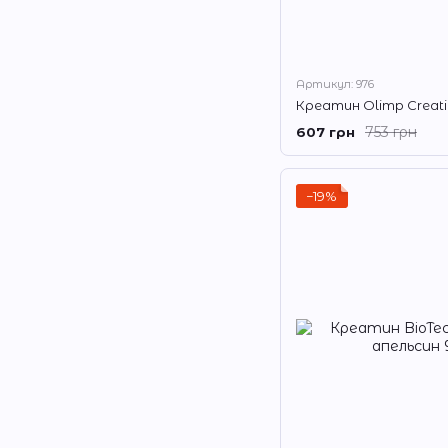
Артикул: 976
Креатин Olimp Creati
753 грн
607 грн
−19%