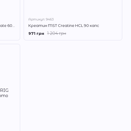
Артикул: 9463
Креатин Nosorig Creatine Monohydrate 600 г без смаку
Креатин MST Creatine HCL 90 капс
1 204 грн
971 грн