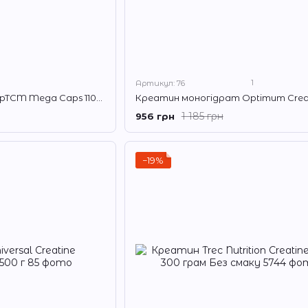
1
Артикул: 76
Креатин малат OlimpTCM Mega Caps 1100 400 капс
1 185 грн
956 грн
−19%