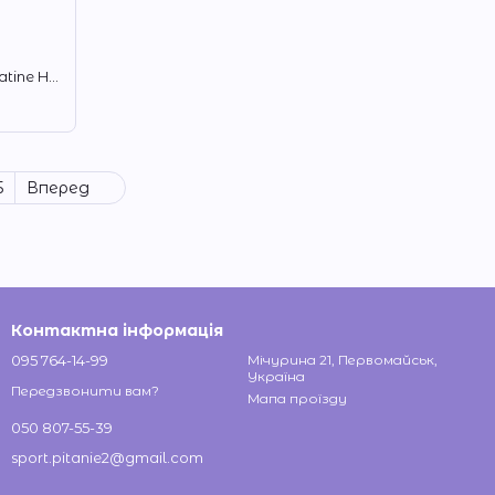
Креатин гідрохлорид NOSORIG Creatine HCL 120 капс
5
Вперед
Контактна інформація
095 764-14-99
Мічурина 21, Первомайськ,
Україна
Передзвонити вам?
Мапа проїзду
050 807-55-39
sport.pitanie2@gmail.com