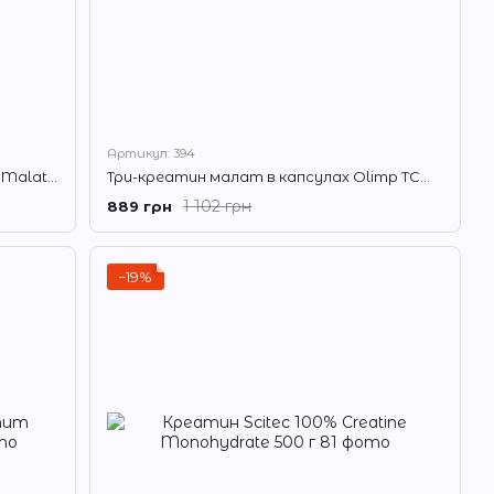
Артикул: 394
Креатин малат BioTech Tri-Creatine Malate 300 г
Три-креатин малат в капсулах Olimp TCM Mega Caps 1100 120 капсул
1 102 грн
889 грн
−19%