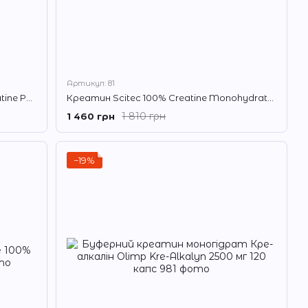
Артикул: 81
Креатин моногідрат Optimum Creatine Powder 300 г
Креатин Scitec 100% Creatine Monohydrate 500 г
1 810 грн
1 460 грн
−19%