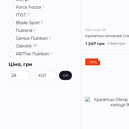
1
Force Factor
17
MST
3
Blade Sport
Артикул: 85
3
Nutrend
2
Genius Nutrition
1 546 грн
1 247 грн
38
OstroVit
1
AllMax Nutrition
−19%
Ціна, грн
Від Ціна, грн
До Ціна, грн
ОК