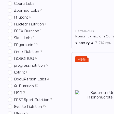
1
Cobra Labs
2
Zoomad Labs
3
Mutant
1
Nuclear Nutrition
1
MEX Nutrition
Артикул: 241
1
Skull Labs
3 214 грн
2 592 грн
10
Myprotein
3
Amix Nutrition
6
NOSOROG
−19%
5
progress nutrition
1
Extrifit
2
BodyPerson Labs
10
AllNutrition
3
USN
3
MST Sport Nutrition
15
Evolite Nutrition
3
Olimp