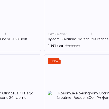
1
1
Артикул: 954
ine pH-X 210 кап
1 415 грн
1 141 грн
−19%