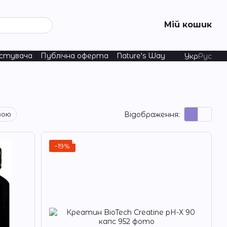
Мій кошик
истувача
Публічна оферта
Nature's Way
Укр
Рус
Відображення:
вою
−19%