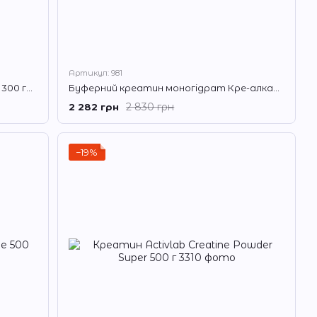
Артикул: 981
Креатин Trec Nutrition Creatine 100% 300 грам Без смаку
Буферний креатин моногідрат Кре-алкалін Olimp Kre-Alkalyn 2500 мг 120 капс
2 830 грн
2 282 грн
−19%