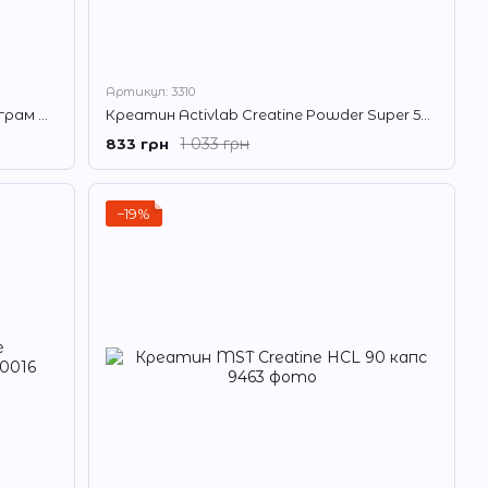
Артикул: 3310
Креатин Olimp Creatine Xplode 500 грам Ананас
Креатин Activlab Creatine Powder Super 500 г
1 033 грн
833 грн
−19%