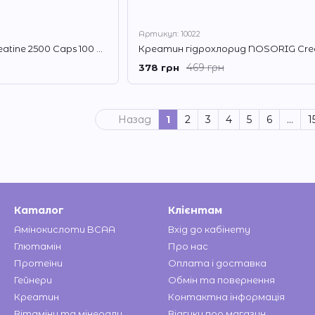
Артикул: 10022
Креатин Optimum Creatine 2500 Caps 100 кап
469 грн
378 грн
Назад
1
2
3
4
5
6
...
1
Каталог
Клієнтам
Амінокислоти BCAA
Вхід до кабінету
Глютамін
Про нас
Протеїни
Оплата і доставка
Гейнери
Обмін та повернення
Креатин
Контактна інформація
Вітаміни та мінерали
Відгуки про магазин