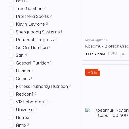
2
BSN
7
Trec Nutrition
2
ProMera Sports
2
Kevin Levrone
1
Energybody Systems
7
Powerful Progress
Артикул: 951
Креатин BioTech Creat
1
Go On! Nutrition
1 281 грн
1 033 грн
4
San
1
Gaspari Nutrition
2
Weider
−19%
1
Genius
2
Fitness Authority Nutrition
2
Redcon1
4
VP Laboratory
1
Universal
1
Nutrex
3
Amix