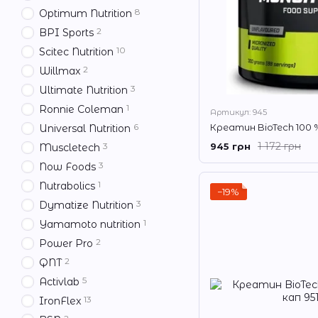
8
Optimum Nutrition
2
BPI Sports
10
Scitec Nutrition
2
Willmax
3
Ultimate Nutrition
1
Ronnie Coleman
Артикул: 945
6
Universal Nutrition
1 172 грн
945 грн
3
Muscletech
3
Now Foods
1
Nutrabolics
−19%
3
Dymatize Nutrition
1
Yamamoto nutrition
2
Power Pro
2
QNT
5
Activlab
13
IronFlex