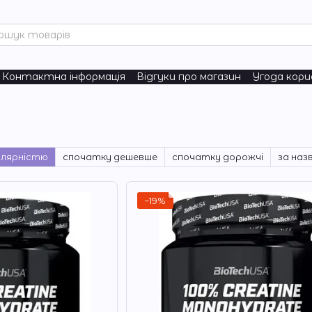
Контактна інформація
Відгуки про магазин
Угода кор
turals
улярністю
спочатку дешевше
спочатку дорожчі
за наз
−19%