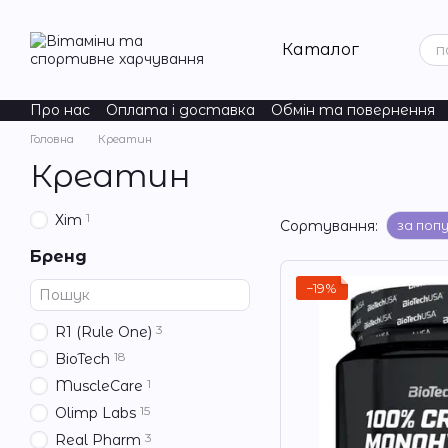
Перейти до основного контенту
Каталог
Про нас
Оплата і доставка
Обмін та повернення
ChildLife Essentials
Natural Factors
Acure
Nordic Na
Головна
Креатин
Креатин
1
Хіт
Сортування:
за поп
Бренд
−19%
3
R1 (Rule One)
18
BioTech
1
MuscleCare
15
Olimp Labs
3
Real Pharm