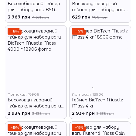
Високобілковий гейнер
Високовуглеводний
для набору ваги BSN
гейнер для набору ваги
True Mass 1200 4650 м
Powerful Progress Super
3 767 грн
629 грн
4 671 грн
780 грн
Mass Gainer 1000 г
−19%
−19%
1
Артикул: 18906
Артикул: 18906
Високовуглеводний
Гейнер BioTech Muscle
гейнер для набору ваги
Mass 4 кг
BioTech Muscle Mass
2 934 грн
2 934 грн
3 638 грн
3 638 грн
4000 г
−19%
−19%