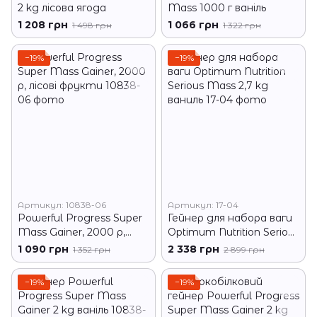
2 kg лісова ягода
Mass 1000 г ваніль
1 208 грн
1 066 грн
1 498 грн
1 322 грн
−19%
−19%
Артикул: 10838-06
Артикул: 17-04
Powerful Progress Super
Гейнер для набора ваги
Mass Gainer, 2000 р,
Optimum Nutrition Serious
лісові фрукти
Mass 2,7 kg ваниль
1 090 грн
2 338 грн
1 352 грн
2 899 грн
−19%
−19%