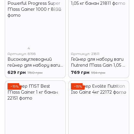
4
Артикул: 8198
Артикул: 21811
Високовуглеводний
Гейнер для набору ваги
гейнер для набору ваги
Nutrend Mass Gain 1,05 кг
Powerful Progress Super
банан
629 грн
769 грн
780 грн
954 грн
Mass Gainer 1000 г
−19%
−19%