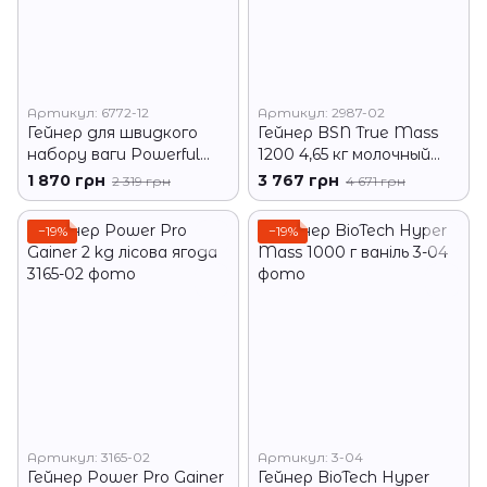
Артикул: 6772-12
Артикул: 2987-02
Гейнер для швидкого
Гейнер BSN True Mass
набору ваги Powerful
1200 4,65 кг молочный
Progress Super Mass
полуничний коктель
1 870 грн
3 767 грн
2 319 грн
4 671 грн
Gainer 4 кг кокос
−19%
−19%
Артикул: 3165-02
Артикул: 3-04
Гейнер Power Pro Gainer
Гейнер BioTech Hyper