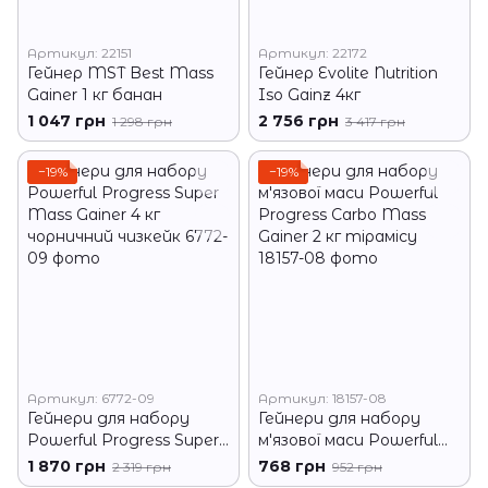
Артикул: 22151
Артикул: 22172
Гейнер MST Best Mass
Гейнер Evolite Nutrition
Gainer 1 кг банан
Iso Gainz 4кг
1 047 грн
2 756 грн
1 298 грн
3 417 грн
−19%
−19%
Артикул: 6772-09
Артикул: 18157-08
Гейнери для набору
Гейнери для набору
Powerful Progress Super
м'язової маси Powerful
Mass Gainer 4 кг
Progress Carbo Mass
1 870 грн
768 грн
2 319 грн
952 грн
чорничний чизкейк
Gainer 2 кг тірамісу