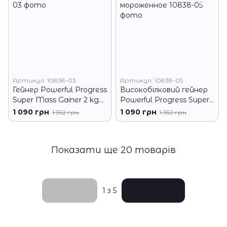
Артикул: 10838-03
Артикул: 10838-05
Гейнер Powerful Progress
Високобілковий гейнер
Super Mass Gainer 2 kg
Powerful Progress Super
ваніль
Mass Gainer 2 kg
1 090 грн
1 090 грн
1 352 грн
1 352 грн
мороженное
Показати ще 20 товарів
Назад
Вперед
1
з 5