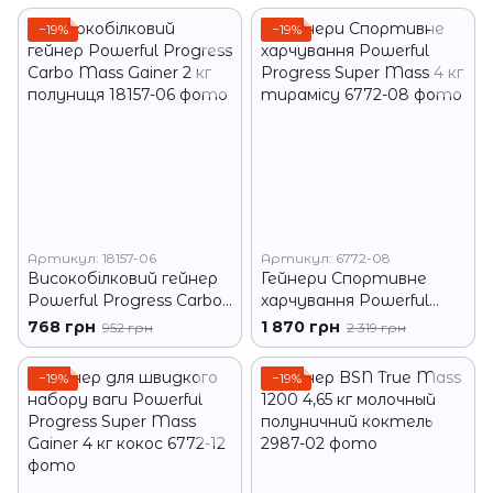
−19%
−19%
Артикул: 18157-06
Артикул: 6772-08
Високобілковий гейнер
Гейнери Спортивне
Powerful Progress Carbo
харчування Powerful
Mass Gainer 2 кг
Progress Super Mass 4 кг
768 грн
1 870 грн
952 грн
2 319 грн
полуниця
тирамісу
−19%
−19%