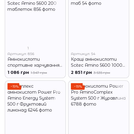
1
Артикул: 856
Артикул: 54
Амінокислоти
Кращі амінокислоти
спортивне харчування
Scitec Amino 5600 1000
Scitec Amino 5600 200
таб
1 086 грн
2 851 грн
1 347 грн
3 535 грн
таблеток
−19%
−19%