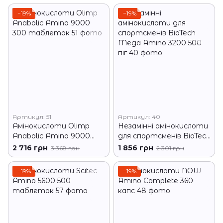
−19%
−19%
Артикул: 51
Артикул: 40
Амінокислоти Olimp
Незамінні амінокислоти
Anabolic Amino 9000
для спортсменів BioTech
300 таблеток
Mega Amino 3200 500
2 716 грн
1 856 грн
3 368 грн
2 301 грн
піг
−19%
−19%