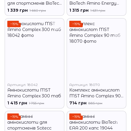
для спортсменів BioTech
BioTech Amino Energy
ЕАА ZERO 330 грам
Zero 360 г лайм
1 339 грн
1 315 грн
1 660 грн
1 631 грн
−19%
−19%
Артикул: 18042
Артикул: 18070
Амінокислоти MST
Комплекс амінокислот
Amino Complex 300 таб
MST Amino Complex 90
таб
1 415 грн
714 грн
1 755 грн
885 грн
−19%
−19%