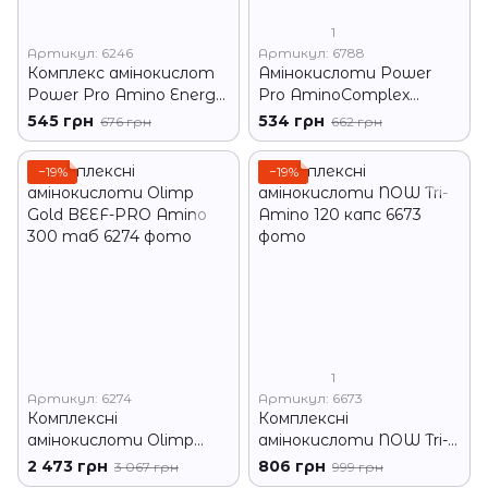
1
Артикул: 6246
Артикул: 6788
Комплекс амінокислот
Амінокислоти Power
Power Pro Amino Energy
Pro AminoComplex
System 500 г
System 500 г Журавлина
545 грн
534 грн
676 грн
662 грн
Фруктовий лимонад
−19%
−19%
1
Артикул: 6274
Артикул: 6673
Комплексні
Комплексні
амінокислоти Olimp
амінокислоти NOW Tri-
Gold BEEF-PRO Amino
Amino 120 капс
2 473 грн
806 грн
3 067 грн
999 грн
300 таб