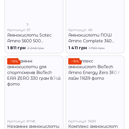
3
Артикул: 57
Артикул: 48
Амінокислоти Scitec
Амінокислоти NOW
Amino 5600 500
Amino Complete 360
таблеток
капс
1 811 грн
1 411 грн
2 246 грн
1 750 грн
−19%
−19%
Артикул: 8748
Артикул: 11639
Незамінні амінокислоти
Комплекс амінокислот