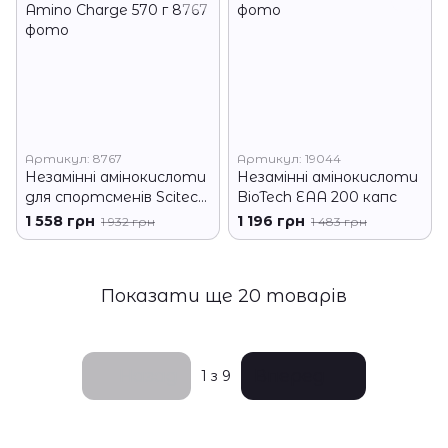
Артикул: 8767
Артикул: 19044
Незамінні амінокислоти
Незамінні амінокислоти
для спортсменів Scitecс
BioTech EAA 200 капс
Amino Charge 570 г
1 558 грн
1 196 грн
1 932 грн
1 483 грн
Показати ще 20 товарів
Назад
Вперед
1
з 9