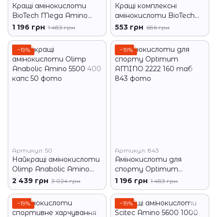
Кращі амінокислоти
Кращі комплексні
BioTech Mega Amino
амінокислоти BioTech
3200 300 табл
Mega Amino 3200 100
1 196 грн
553 грн
1 483 грн
686 грн
таб
−19%
−19%
Артикул: 50
Артикул: 843
Найкращі амінокислоти
Амінокислоти для
Olimp Anabolic Amino
спорту Optimum
5500 400 капс
AMINO 2222 160 таб
2 439 грн
1 196 грн
3 024 грн
1 483 грн
−19%
−19%