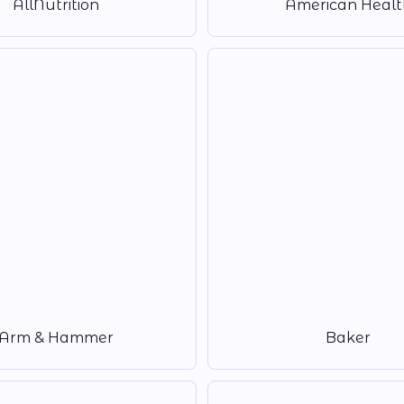
AllNutrition
American Healt
Arm & Hammer
Baker