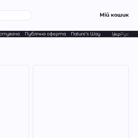
Мій кошик
истувача
Публічна оферта
Nature's Way
Укр
Рус