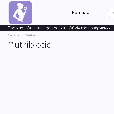
Перейти до основного контенту
Каталог
Про нас
Оплата і доставка
Обмін та повернення
ChildLife Essentials
Natural Factors
Acure
Nordic Na
Головна
Nutribiotic
Nutribiotic