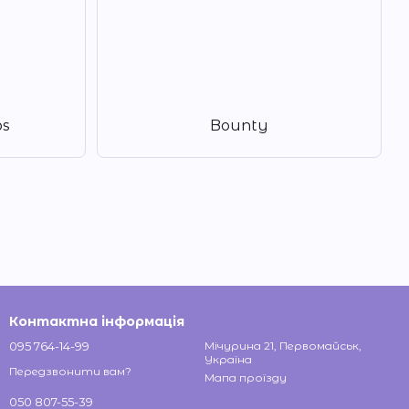
bs
Bounty
Контактна інформація
095 764-14-99
Мічурина 21, Первомайськ,
Україна
Передзвонити вам?
Мапа проїзду
050 807-55-39