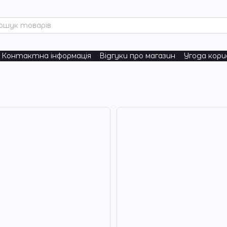
Контактна інформація
Відгуки про магазин
Угода кор
turals