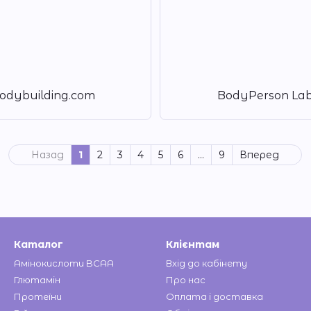
odybuilding.com
BodyPerson La
Назад
1
2
3
4
5
6
...
9
Вперед
Каталог
Клієнтам
Амінокислоти BCAA
Вхід до кабінету
Глютамін
Про нас
Протеїни
Оплата і доставка