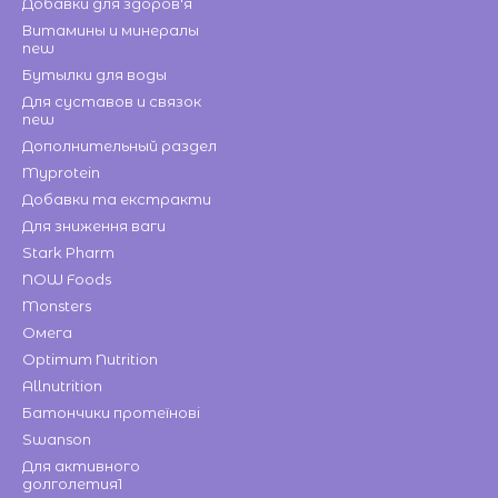
Добавки для здоров'я
Витамины и минералы
new
Бутылки для воды
Для суставов и связок
new
Дополнительный раздел
Myprotein
Добавки та екстракти
Для зниження ваги
Stark Pharm
NOW Foods
Monsters
Омега
Optimum Nutrition
Allnutrition
Батончики протеїнові
Swanson
Для активного
долголетия1