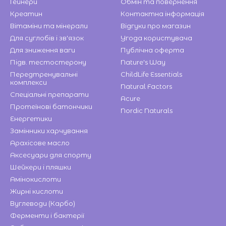
Гейнери
Обмін та повернення
Креатин
Контактна інформація
Вітаміни та мінерали
Відгуки про магазин
Для суглобів і зв'язок
Угода користувача
Для зниження ваги
Публічна оферта
Підв. тестостерону
Nature's Way
Передтренувальні
ChildLife Essentials
комплекси
Natural Factors
Спеціальні препарати
Acure
Протеїнові батончики
Nordic Naturals
Енергетики
Замінники харчування
Арахісове масло
Аксесуари для спорту
Шейкери і пляшки
Амінокислоти
Жирні кислоти
Вуглеводи (Карбо)
Ферменти і бактерії