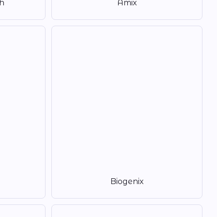
h
Amix
Biogenix