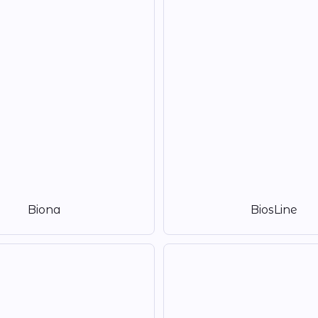
Biona
BiosLine