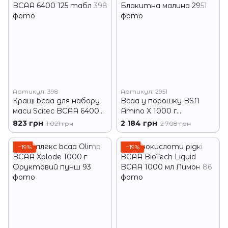
Артикул: 398
Артикул: 2951
Кращі bcaa для набору
Bcaa у порошку BSN
маси Scitec BCAA 6400
Amino X 1000 г
125 табл
Блакитна малина
823 грн
2 184 грн
1 021 грн
2 708 грн
−19%
−19%