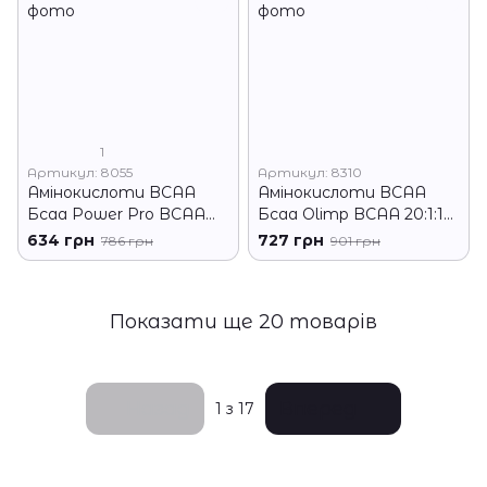
1
Артикул: 8055
Артикул: 8310
Амінокислоти BCAA
Амінокислоти BCAA
Бсаа Power Pro BCAA
Бсаа Olimp BCAA 20:1:1
2:1:1 500 г апельсин
Xplode 200 г кола
634 грн
727 грн
786 грн
901 грн
Показати ще 20 товарів
Назад
Вперед
1
з 17