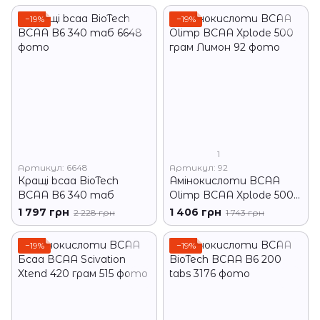
−19%
−19%
1
Артикул: 6648
Артикул: 92
Кращі bcaa BioTech
Амінокислоти BCAA
BCAA B6 340 таб
Olimp BCAA Xplode 500
грам Лимон
1 797 грн
1 406 грн
2 228 грн
1 743 грн
−19%
−19%