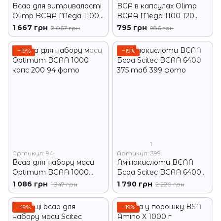
Bcaa для витривалості
BCA в капсулах Olimp
Olimp BCAA Mega 1100
BCAA Mega 1100 120
300 капсул
капс
1 667 грн
795 грн
2 067 грн
986 грн
−19%
−19%
1
Артикул: 94
Артикул: 399
Bcaa для набору маси
Амінокислоти BCAA
Optimum BCAA 1000
Бсаа Scitec BCAA 6400
капс 200
375 таб
1 086 грн
1 790 грн
1 347 грн
2 220 грн
−19%
−19%