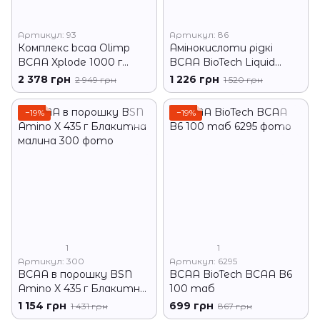
Артикул: 93
Артикул: 86
Комплекс bcaa Olimp
Амінокислоти рідкі
BCAA Xplode 1000 г
BCAA BioTech Liquid
Фруктовий пунш
BCAA 1000 мл Лимон
2 378 грн
1 226 грн
2 949 грн
1 520 грн
−19%
−19%
1
1
Артикул: 300
Артикул: 6295
BCAA в порошку BSN
BCAA BioTech BCAA B6
Amino X 435 г Блакитна
100 таб
малина
1 154 грн
699 грн
1 431 грн
867 грн