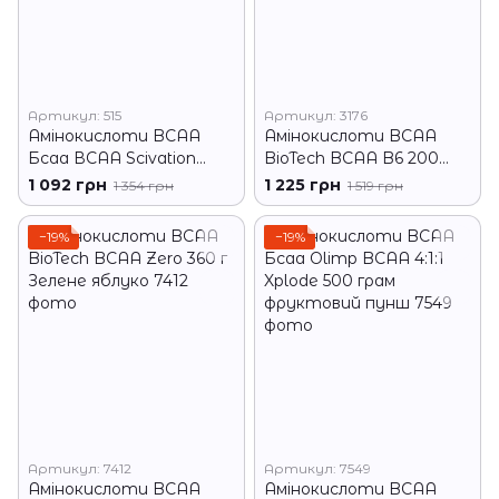
Артикул: 515
Артикул: 3176
Амінокислоти BCAA
Амінокислоти BCAA
Бсаа ВСАА Scivation
BioTech BCAA B6 200
Xtend 420 грам
tabs
1 092 грн
1 225 грн
1 354 грн
1 519 грн
−19%
−19%
Артикул: 7412
Артикул: 7549
Амінокислоти BCAA
Амінокислоти BCAA