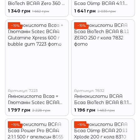
BioTech BCAA Zero 360 г
Бсаа Olimp BCAA 4:1:1
Зелене яблуко
Xplode 500 грам
1 340 грн
1 641 грн
1 662 грн
2 035 грн
фруктовий пунш
−19%
−19%
Артикул: 7223
Артикул: 7832
Амінокислота Всаа +
Амінокислоти BCAA
Глютамін Scitec BCAA
Бсаа BioTech BCAA 8:1:1
Glutamine Xpress 600 г
ZERO 250 г кола
1 797 грн
1 196 грн
2 228 грн
1 483 грн
bubble gum
−19%
−19%