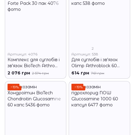
2
Артикул: 4076
Артикул: 538
Комплекс для суглобів і
Для суглобів і зв'язок
зв'язок BioTech Arthro
Olimp Arthroblock 60
Forte Pack 30 пак
капс
2 076 грн
614 грн
2 574 грн
761 грн
−19%
−19%