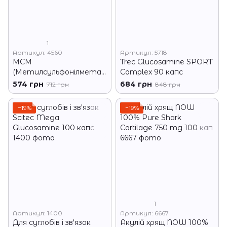
1
Артикул: 4560
Артикул: 5718
МСМ
Trec Glucosamine SPORT
(Метилсульфонілметан
Complex 90 капс
) NOW 1000 мг, 120
574 грн
684 грн
712 грн
848 грн
капсул
−19%
−19%
1
Артикул: 1400
Артикул: 6667
Для суглобів і зв'язок
Акулій хрящ NOW 100%