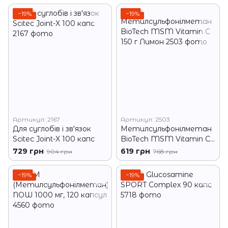
−19%
−19%
Артикул: 2167
Артикул: 2503
Для суглобів і зв'язок
Метилсульфонілметан
Scitec Joint-X 100 капс
BioTech MSM Vitamin C
150 г Лимон
729 грн
619 грн
904 грн
768 грн
−19%
−19%