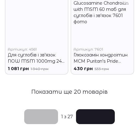
Артикул: 4561
Артикул: 7601
Для суглобів і зв'язок
Глюкозамін хондроітин
NOW MSM 1000mg 240
МСМ Puritan's Pride
капс
Glucosamine Chondroitin
1 081 грн
430 грн
1 340 грн
533 грн
with MSM 60 таб для
суглобів і зв'язок
Показати ще 20 товарів
Назад
Вперед
1
з 27