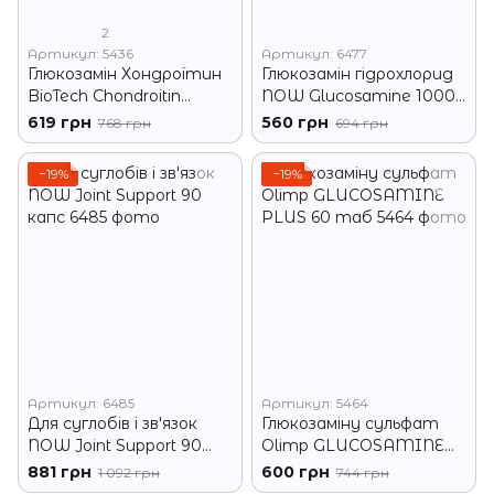
2
Артикул: 5436
Артикул: 6477
Глюкозамін Хондроїтин
Глюкозамін гідрохлорид
BioTech Chondroitin
NOW Glucosamine 1000
Glucosamine 60 капс
60 капсул
619 грн
560 грн
768 грн
694 грн
−19%
−19%
Артикул: 6485
Артикул: 5464
Для суглобів і зв'язок
Глюкозаміну сульфат
NOW Joint Support 90
Olimp GLUCOSAMINE
капс
PLUS 60 таб
881 грн
600 грн
1 092 грн
744 грн