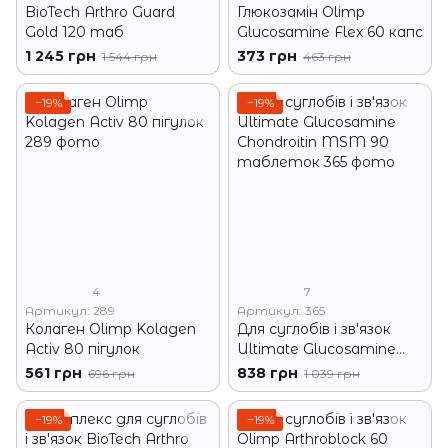
BioTech Arthro Guard
Глюкозамін Olimp
Gold 120 таб
Glucosamine Flex 60 капс
1 245 грн
373 грн
1 544 грн
463 грн
−19%
−19%
4
7
Артикул: 289
Артикул: 365
Колаген Olimp Kolagen
Для суглобів і зв'язок
Activ 80 пігулок
Ultimate Glucosamine
Chondroitin MSM 90
561 грн
838 грн
696 грн
1 039 грн
таблеток
−19%
−19%