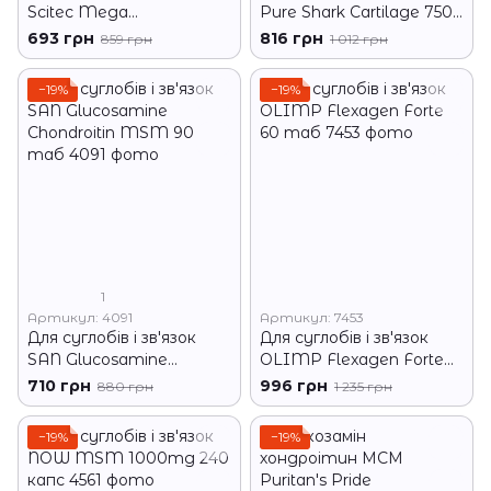
Scitec Mega
Pure Shark Cartilage 750
Glucosamine 100 капс
mg 100 кап
693 грн
816 грн
859 грн
1 012 грн
−19%
−19%
1
Артикул: 4091
Артикул: 7453
Для суглобів і зв'язок
Для суглобів і зв'язок
SAN Glucosamine
OLIMP Flexagen Forte
Chondroitin MSM 90
60 таб
710 грн
996 грн
880 грн
1 235 грн
таб
−19%
−19%