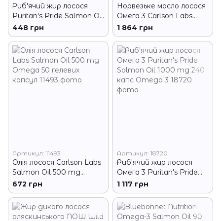
Риб'ячий жир лосося
Норвезьке масло лосося
Puritan's Pride Salmon Oil
Омега 3 Carlson Labs
500 mg 100 гел капсул
Salmon Oil 500 mg
448 грн
1 864 грн
Омега 3
Omega-3s 180+50 гел
капс
Артикул: 11493
Артикул: 18720
Олія лосося Carlson Labs
Риб'ячий жир лосося
Salmon Oil 500 mg
Омега 3 Puritan's Pride
Omega 50 гелевих
Salmon Oil 1000 mg 240
672 грн
1 117 грн
капсул
капс Omega 3