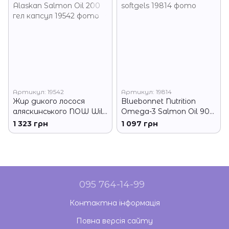
Артикул: 19542
Артикул: 19814
Жир дикого лосося
Bluebonnet Nutrition
аляскинського NOW Wild
Omega-3 Salmon Oil 90
Alaskan Salmon Oil 200
softgels
1 323 грн
1 097 грн
гел капсул
095 764-14-99
Контактна інформація
Повна версія сайту