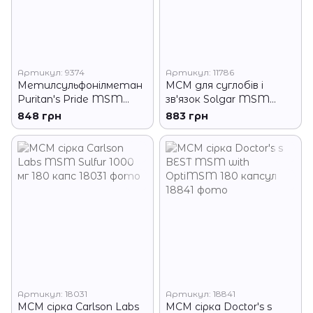
Артикул: 9374
Артикул: 11786
Метилсульфонілметан
МСМ для суглобів і
Puritan's Pride MSM
зв'язок Solgar MSM
1500 mg 120 таб
1000 мг 60 таблеток
848 грн
883 грн
Артикул: 18031
Артикул: 18841
МСМ сірка Carlson Labs
МСМ сірка Doctor's s