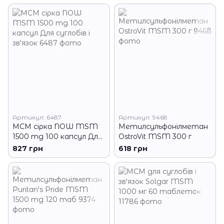
суглобів і зв'язок
Артикул: 6487
Артикул: 9468
МСМ сірка NOW MSM
Метилсульфонілметан
1500 mg 100 капсул Для
OstroVit MSM 300 г
суглобів і зв'язок
827 грн
618 грн