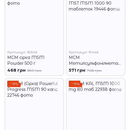
Артикул: 18306
Артикул: 19446
МСМ сірка MSM
МСМ
Powder 500 г
Метилсульфонілметан
MST MSM 1000 90
468 грн
571 грн
580 грн
708 грн
таблеток
−19%
−19%