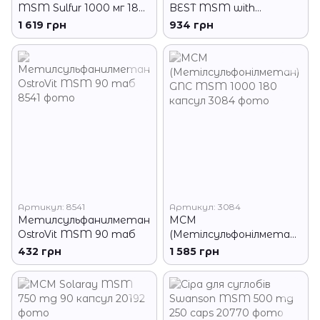
MSM Sulfur 1000 мг 180
BEST MSM with
капс
OptiMSM 180 капсул
1 619 грн
934 грн
Артикул: 8541
Артикул: 3084
Метилсульфанилметан
МСМ
OstroVit MSM 90 таб
(Метілсульфонілметан)
GNC MSM 1000 180
432 грн
1 585 грн
капсул