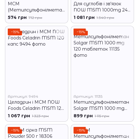
МСМ
Для суглобів і зв'язок
(Метилсульфонілметан
NOW MSM 1000mg 240
) NOW 1000 мг, 120
капс
574 грн
1 081 грн
712 грн
1 340 грн
капсул
−19%
−19%
Артикул: 9494
Артикул: 11135
Целадрин і МСМ NOW
Метилсульфонілметан
Foods Celadrin MSM 120
Solgar MSM 1000 mg
капс
120 таблеток
1 067 грн
899 грн
1 323 грн
1 115 грн
−19%
−19%