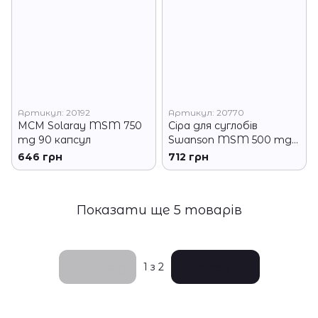
Артикул: 20192
Артикул: 20770
МСМ Solaray MSM 750
Сіра для суглобів
mg 90 капсул
Swanson MSM 500 mg
250 caps
646 грн
712 грн
Показати ще 5 товарів
Назад
Вперед
1
з 2