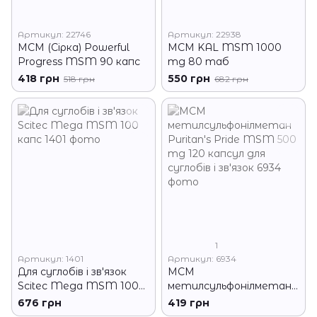
Артикул: 22746
Артикул: 22938
МСМ (Сірка) Powerful
МСМ KAL MSM 1000
Progress MSM 90 капс
mg 80 таб
418 грн
550 грн
518 грн
682 грн
1
Артикул: 1401
Артикул: 6934
Для суглобів і зв'язок
МСМ
Scitec Mega MSM 100
метилсульфонілметан
капс
Puritan's Pride MSM 500
676 грн
419 грн
mg 120 капсул для