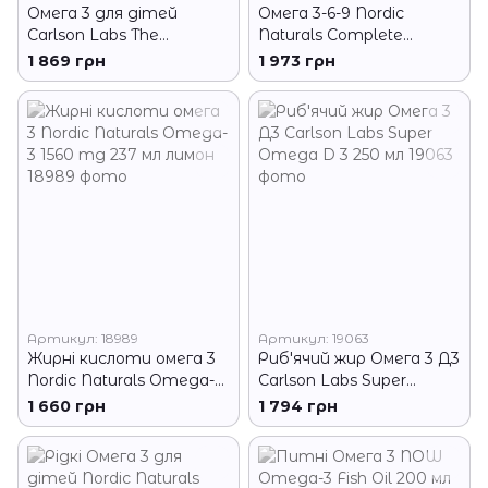
Омега 3 для дітей
Омега 3-6-9 Nordic
Carlson Labs The
Naturals Complete
VeryFinest Fish Oil 800
Omega 237 мл лимон
1 869 грн
1 973 грн
mg Omega 200 мл
Артикул: 18989
Артикул: 19063
Жирні кислоти омега 3
Риб'ячий жир Омега 3 Д3
Nordic Naturals Omega-3
Carlson Labs Super
1560 mg 237 мл лимон
Omega D 3 250 мл
1 660 грн
1 794 грн