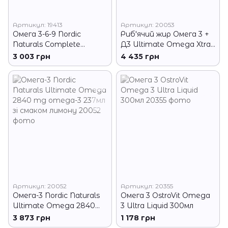
Артикул: 19413
Артикул: 20053
Омега 3-6-9 Nordic
Риб'ячий жир Омега 3 +
Naturals Complete
Д3 Ultimate Omega Xtra
Omega 473 мл лимон
3400 mg omega-3 +
3 003 грн
4 435 грн
1000 IU D3 237 мл лимон
Артикул: 20052
Артикул: 20355
Омега-3 Nordic Naturals
Омега 3 OstroVit Omega
Ultimate Omega 2840
3 Ultra Liquid 300мл
mg omega-3 237мл зі
3 873 грн
1 178 грн
смаком лимону