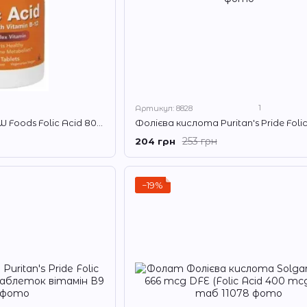
1
Артикул: 8828
Фолієва кислота NOW Foods Folic Acid 800 мкг 250 таблеток
253 грн
204 грн
−19%