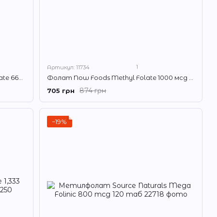
1
Артикул: 11734
Фолат Фолієва кислота Solgar Folate 666 mcg DFE (Folic Acid 400 mcg) 250 таб
Фолат Now Foods Methyl Folate 1000 мсд 90 таб
874 грн
705 грн
−19%