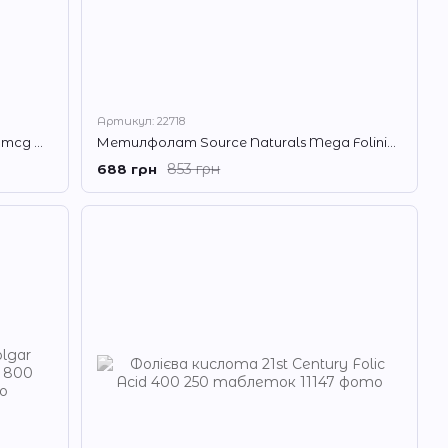
Артикул: 22718
Фолієва кислота Solgar Folate 1,333 mcg DFE (Folic Acid 800 mcg) 250 таблеток
Метилфолат Source Naturals Mega Folinic 800 mcg 120 таб
853 грн
688 грн