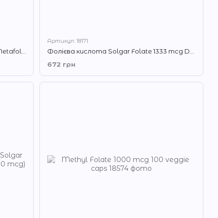
Артикул: 18171
Фолат Solgar Folate 666 mcg DFE (Metafolin 400 mcg) 100 таб
Фолієва кислота Solgar Folate 1333 mcg DFE (Folic Acid 800 mcg) 50 таблеток
672 грн