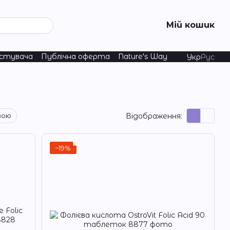
Мій кошик
истувача
Публічна оферта
Nature's Way
Укр
Рус
Відображення:
вою
−19%