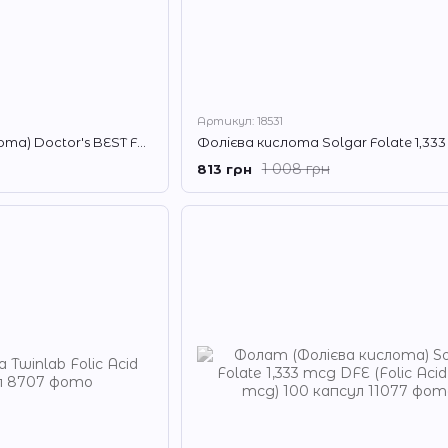
Артикул: 18531
Фолат (фолієва кислота) Doctor's BEST Fully Active Folate 800 mcg 60 капсул
1 008 грн
813 грн