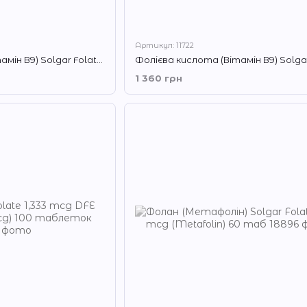
Артикул: 11722
Фолієва кислота (Вітамін В9) Solgar Folate 666 мкг DFE 50 таблеток
1 360 грн