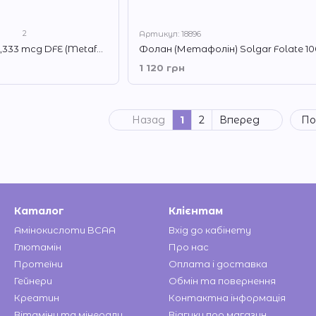
2
Артикул: 18896
Фолат Solgar Folate 1,333 mcg DFE (Metafolin 800 mcg) 100 таблеток
1 120 грн
Назад
1
2
Вперед
По
Каталог
Клієнтам
Амінокислоти BCAA
Вхід до кабінету
Глютамін
Про нас
Протеїни
Оплата і доставка
Гейнери
Обмін та повернення
Креатин
Контактна інформація
Вітаміни та мінерали
Відгуки про магазин