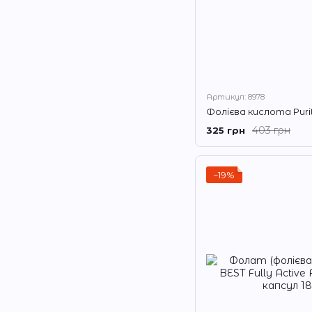
Артикул: 8978
403 грн
325 грн
−19%