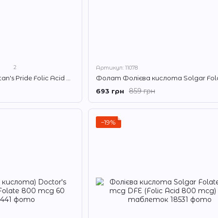
2
Артикул: 11078
Фолієва кислота Puritan's Pride Folic Acid 800 mcg 250 таблеток вітамін В9
859 грн
693 грн
−19%