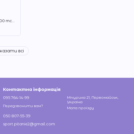
Фолан (Метафолін) Solgar Folate 1000 mcg (Metafolin) 60 таб
казати всі
Контактна інформація
095 764-14-99
Мічурина 21, Первомайськ,
Україна
Передзвонити вам?
Мапа проїзду
050 807-55-39
sport.pitanie2@gmail.com