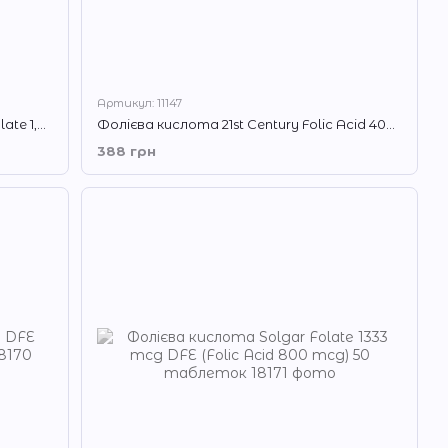
Артикул: 11147
Фолат (Фолієва кислота) Solgar Folate 1,333 mcg DFE (Folic Acid 800 mcg) 100 капсул
Фолієва кислота 21st Century Folic Acid 400 250 таблеток
388 грн