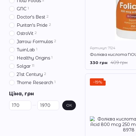
Now Foods
1
GNC
2
Doctor's Best
2
Puritan's Pride
2
OstroVit
2
Jarrow Formulas
Артикул: 7124
1
TwinLab
1
Healthy Origins
409 грн
330 грн
11
Solgar
2
21st Century
−19%
1
Thorne Research
Ціна, грн
Від Ціна, грн
До Ціна, грн
ОК