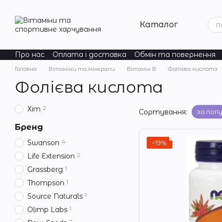
Перейти до основного контенту
Каталог
Про нас
Оплата і доставка
Обмін та повернення
ChildLife Essentials
Natural Factors
Acure
Nordic Na
Головна
Вітаміни та мінерали
Вітамін В
Фолієва кислота
Фолієва кислота
2
Хіт
Сортування:
за поп
Бренд
4
Swanson
−19%
2
Life Extension
1
Grassberg
1
Thompson
1
Source Naturals
1
Olimp Labs
2