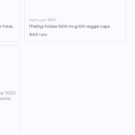
Артикул: 18574
Фолієва кислота (Вітамін В9) Solgar Folate 1333 mcg DFE (Folic Acid 800 mcg) 250 капсул
Methyl Folate 1000 mcg 100 veggie caps
869 грн