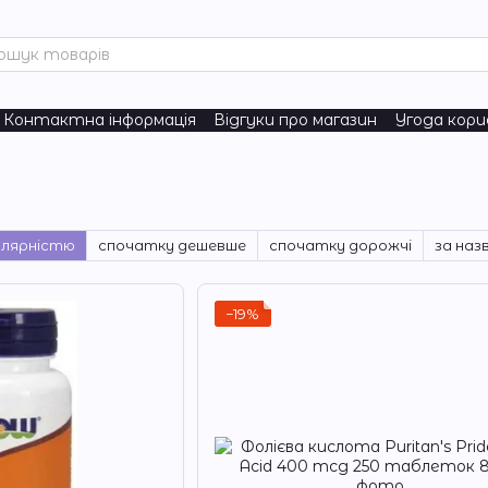
Контактна інформація
Відгуки про магазин
Угода кор
turals
улярністю
спочатку дешевше
спочатку дорожчі
за наз
−19%