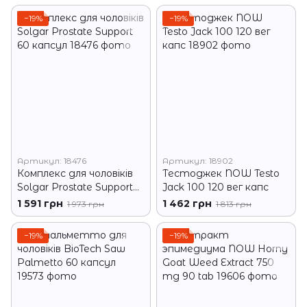
−19%
−19%
Артикул: 18476
Артикул: 18902
Комплекс для чоловіків
Тестоджек NOW Testo
Solgar Prostate Support
Jack 100 120 вег капс
60 капсул
1 591 грн
1 462 грн
1 973 грн
1 813 грн
−19%
−19%