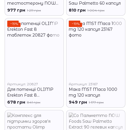
тестостерону NOW
Saw Palmetto 60 капсул
Testo Jack 200 60 капс
977 грн
810 грн
1 211 грн
1 004 грн
−19%
−19%
Артикул: 20827
Артикул: 23167
Для потенції OLIMP
Мака MST Maca 1000
Erekton Fast 8
mg 120 капсул
таблеток
678 грн
949 грн
841 грн
1 177 грн