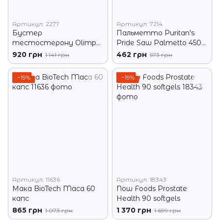
Артикул: 2277
Артикул: 7214
Бустер
Пальметто Puritan's
тестостерону Olimp
Pride Saw Palmetto 450
EREKTON OLIMP 30
mg 100 капс
920 грн
462 грн
1 141 грн
573 грн
капс
−19%
−19%
Артикул: 11636
Артикул: 18343
Мака BioTech Maca 60
Now Foods Prostate
капс
Health 90 softgels
865 грн
1 370 грн
1 073 грн
1 699 грн