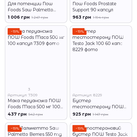
Для потенции Now
Now Foods Prostate
Foods Saw Palmetto
Support 90 капсул
Berries 550 мг 250 капсул
1 006 грн
963 грн
1 247 грн
1 194 грн
−19%
−19%
3
Артикул: 7309
Артикул: 8229
Мака перуанська NOW
Бустер
Foods Maca 500 мг 100
тестостерону NOW
капсул
Testo Jack 100 60 капс
437 грн
925 грн
542 грн
1 147 грн
−19%
−19%