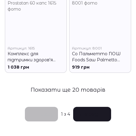
Артикул: 1615
Артикул: 8001
Комплекс для
Со Пальметто NOW
підтримки здоров'я
Foods Saw Palmetto
простати Olimp
Extract 90 гелевих капсул
1 038 грн
919 грн
Prostatan 60 капс
Показати ще 20 товарів
Назад
Вперед
1
з 4