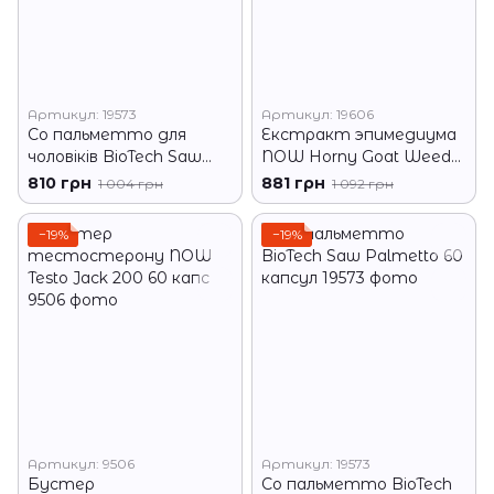
Артикул: 19573
Артикул: 19606
Со пальметто для
Екстракт эпимедиума
чоловіків BioTech Saw
NOW Horny Goat Weed
Palmetto 60 капсул
Extract 750 mg 90 tab
810 грн
881 грн
1 004 грн
1 092 грн
−19%
−19%
Артикул: 9506
Артикул: 19573
Бустер
Со пальметто BioTech