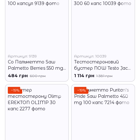
Артикул: 9139
Артикул: 10039
Со Пальметто Saw
Тестостероновий
Palmetto Berries 550 mg
бустер NOW Testo Jack
100 капсул
300 60 капс
484 грн
1 114 грн
600 грн
1 381 грн
−19%
−19%