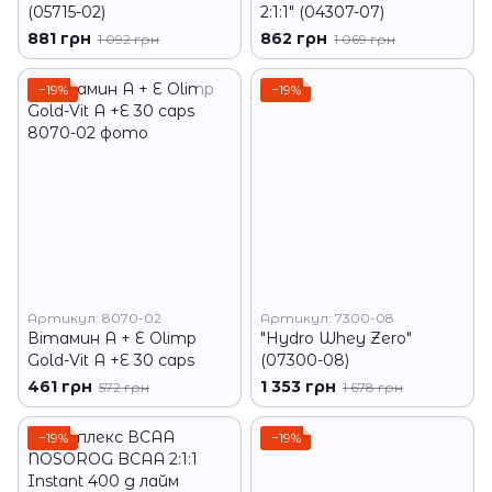
(05715-02)
2:1:1" (04307-07)
881 грн
862 грн
1 092 грн
1 069 грн
−19%
−19%
Артикул: 8070-02
Артикул: 7300-08
Вітамин А + Е Olimp
"Hydro Whey Zero"
Gold-Vit A +E 30 caps
(07300-08)
461 грн
1 353 грн
572 грн
1 678 грн
−19%
−19%