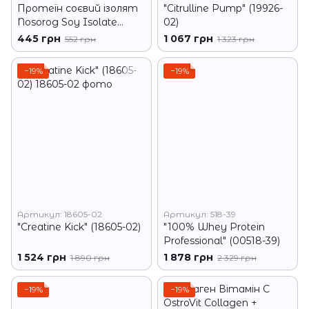
Протеїн соєвий ізолят
"Citrulline Pump" (19926-
Nosorog Soy Isolate
02)
Protein 1000 г банан
445 грн
1 067 грн
552 грн
1 323 грн
−19%
−19%
Артикул: 18605-02
Артикул: 518-39
"Creatine Kick" (18605-02)
"100% Whey Protein
Professional" (00518-39)
1 524 грн
1 878 грн
1 890 грн
2 329 грн
−19%
−19%