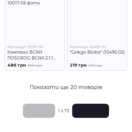
Артикул: 10017-06
Артикул: 10495-02
Комплекс ВСАА
"Ginkgo Biloba" (10495-02)
NOSOROG BCAA 2:1:1
Instant 400 g лайм
486 грн
219 грн
603 грн
272 грн
Показати ще 20 товарів
Назад
Вперед
1
з 73