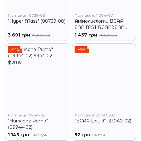
Артикул: 8739-08
Артикул: 11084-07
"Hyper Mass" (08739-08)
Амінокислоти BCAA
ЕАА MST BCAA&EAA
zero 520 г холодний
3 691 грн
1 457 грн
4 577 грн
1 807 грн
лимонний чай
−19%
−19%
Артикул: 9944-02
Артикул: 23040-02
"Hurricane Pump"
"BCAA Liquid" (23040-02)
(09944-02)
1 143 грн
52 грн
1 417 грн
64 грн