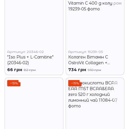
Артикул: 20346-02
Артикул: 19239-05
"Iso Plus + L-Carnitine"
Колаген Вітамін С
(20346-02)
OstroVit Collagen +
Vitamin C 400 g колу ром
66 грн
734 грн
82 грн
910 грн
−19%
−19%