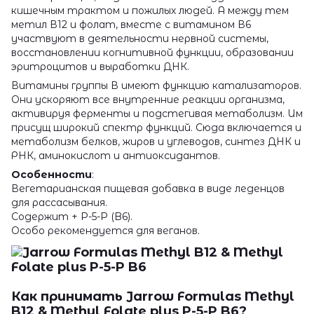
кишечным трактом и пожилых людей. А между тем
метил В12 и фолат, вместе с витамином В6
участвуют в деятельности нервной системы,
восстановлении когнитивной функции, образовании
эритроцитов и выработки ДНК.
Витамины группы В имеют функцию катализаторов.
Они ускоряют все внутренние реакции организма,
активируя ферменты и подстегивая метаболизм. Им
присущ широкий спектр функций. Сюда включается и
метаболизм белков, жиров и углеводов, синтез ДНК и
РНК, аминокислот и антиоксидантов.
Особенности
:
Вегетарианская пищевая добавка в виде леденцов
для рассасывания.
Содержит + P-5-P (B6).
Особо рекомендуется для веганов.
Как принимать Jarrow Formulas Methyl
B12 & Methyl Folate plus P-5-P B6?