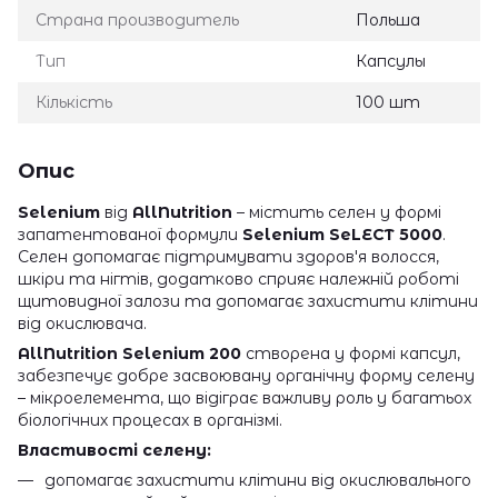
Страна производитель
Польша
Тип
Капсулы
Кількість
100 шт
Опис
Selenium
від
AllNutrition
– містить селен у формі
запатентованої формули
Selenium SeLECT 5000
.
Селен допомагає підтримувати здоров'я волосся,
шкіри та нігтів, додатково сприяє належній роботі
щитовидної залози та допомагає захистити клітини
від окислювача.
AllNutrition Selenium 200
створена у формі капсул,
забезпечує добре засвоювану органічну форму селену
– мікроелемента, що відіграє важливу роль у багатьох
біологічних процесах в організмі.
Властивості селену:
допомагає захистити клітини від окислювального