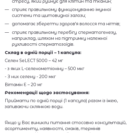
стресу, який руйнує для клітин та тканин;
сприяє правильному функціонуванню імунної
системи та щитовидної залози;
допомагає зберегти здоров'я волосся та нігтів;
сприяє правильному перебігу сперматогенезу,
наприклад, шляхом на підтримку належної
рухливості сперматозоїдів.
Склад в одній порції – 1 капсула:
Селен SeLECT 5000 – 42 мг
- з яких L-селенометіоніну – 500 мкг
- З них селену - 200 мкг
Вітамін Е – 20 мг
Рекомендації щодо застосування:
Приймати по одній порції (1 капсула) разом із їжею,
запиваючи склянкою води.
Якщо у Вас виникли питання стосовно консультацій,
асортименту, наявності, смаків, термінів