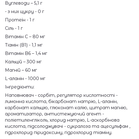
Вуглеводи – 5,1 г
- з них цукру - 0 г
Протеїн - 1 г
Сіль - 1 г
Вітамін C – 80 мг
Тіамін (B1) - 1,1 мг
Вітамін B6 – 1,4 мг
Кальцій – 300 мг
Магній – 60 мг
L-аланін - 1000 мг
Інгредієнти:
Наповнювач - сорбіт, регулятор кислотності -
лимонна кислота, бікарбонат натрію, L-аланін,
карбонат кальцію, глюконат калію, цитрат магнію,
ароматизатор, антистежуючий агент -
поліетиленгліколь, хлорид натрію, L-аскорбінова
кислота, підсолоджувачі - сукралоза та ацесульфам ,
гідрохлорид піридоксину, гідрохлорид тіаміну.