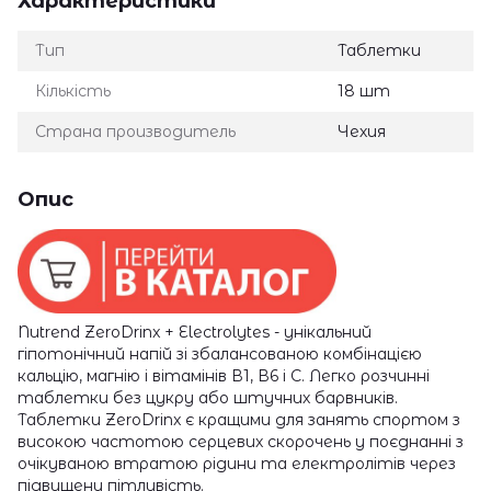
Характеристики
Тип
Таблетки
Кількість
18 шт
Страна производитель
Чехия
Опис
Nutrend ZeroDrinx + Electrolytes - унікальний
гіпотонічний напій зі збалансованою комбінацією
кальцію, магнію і вітамінів В1, В6 і С. Легко розчинні
таблетки без цукру або штучних барвників.
Таблетки ZeroDrinx є кращими для занять спортом з
високою частотою серцевих скорочень у поєднанні з
очікуваною втратою рідини та електролітів через
підвищену пітливість.