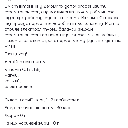
Вміст вітамінів у ZeroDrinx допомагає знизити
стомлюваність, сприяє енергетичному обміну та
підвищує роботу імунної системи. Вітамін С також
підтримує нормальне виробництво колагену. Магній
сприяє електролітному балансу, знижує
стомлюваність та покращує синтез м'язових білків;
Разом із кальцієм сприяє нормальному функціонуванню
м'язів.
Без цукру!
ZeroDrinx містить:
вітамін С, В1, В6;
магній;
кальцій;
електроліти.
Склад в одній порції – 2 таблетки:
Енергетична цінність – 30 ккал
Жири - 0 г
- з них насичені жири – 0 г