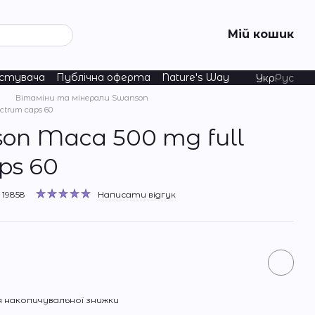
Мій кошик
истувача
Публічна оферта
Nature's Way
Укр
Рус
Вітаміни та мінерали Swanson
ctrum caps 60
on Maca 500 mg full
ps 60
19858
Написати відгук
 накопичувальної знижки