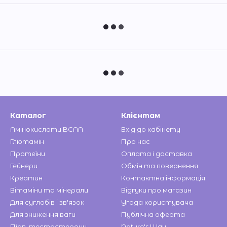
Каталог
Клієнтам
Амінокислоти BCAA
Вхід до кабінету
Глютамін
Про нас
Протеїни
Оплата і доставка
Гейнери
Обмін та повернення
Креатин
Контактна інформація
Вітаміни та мінерали
Відгуки про магазин
Для суглобів і зв'язок
Угода користувача
Для зниження ваги
Публічна оферта
Підв. тестостерону
Nature's Way