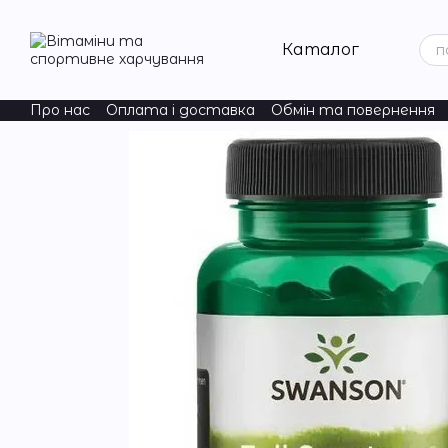
Перейти до основного контенту
Каталог
Про нас
Оплата і доставка
Обмін та повернення
ChildLife Essentials
Natural Factors
Acure
Nordic Na