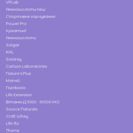
VPLab
Амінокислоти new
Спортивне харчування
Power Pro
Креатин1
Амінокислоти
Solgar
KAL
Solaray
Carlson Laboratories
Nature's Plus
Магній
Nutribiotic
Life Extension
Вітамін Д 1000 - 10000 МО
Source Naturals
Craft Whey
Life-flo
Thorne