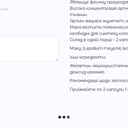
Збільшує фізичну працезд
Висока концентрація аргін
огою
тканин.
Аргінін зміцнює імунітет, 
Мака містить поліненасиче
необхідні для синтезу кол
Склад в одній порції – 2 кап
Маку (Lepidium meyenii) (корі
Інші інгредієнти:
Желатин, мікрокристалічн
діоксид кремнію.
Рекомендації щодо застос
Приймайте по 2 капсули 1-