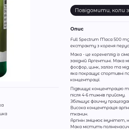
Повідомити, коли 
Опис
Full Spectrum Maca 500 mg
екстракту з кореня перуа
Мака - це коренеплід із сі
західній Аргентині. Мака мі
фосфор, цинк, залізо та м
яка покращує спортивні по
концентрації.
Підвищує концентрацію те
після 4-6 тижнів прийому.
Збільшує фізичну працезд
ка
Висока концентрація аргін
ика
тканин.
Аргінін зміцнює імунітет, 
Мака містить поліненасиче