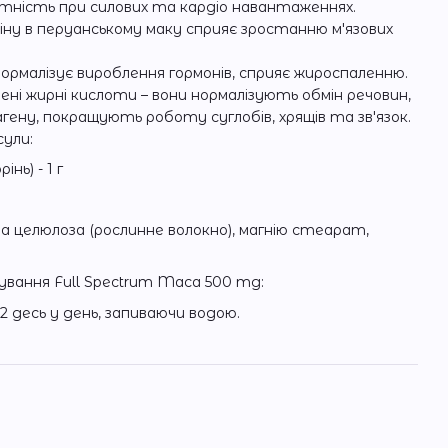
атність при силових та кардіо навантаженнях.
іну в перуанському маку сприяє зростанню м'язових
нормалізує вироблення гормонів, сприяє жироспаленню.
ні жирні кислоти – вони нормалізують обмін речовин,
агену, покращують роботу суглобів, хрящів та зв'язок.
сули:
нь) - 1 г
а целюлоза (рослинне волокно), магнію стеарат,
ування Full Spectrum Maca 500 mg:
2 десь у день, запиваючи водою.