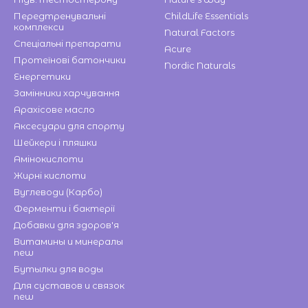
Передтренувальні
ChildLife Essentials
комплекси
Natural Factors
Спеціальні препарати
Acure
Протеїнові батончики
Nordic Naturals
Енергетики
Замінники харчування
Арахісове масло
Аксесуари для спорту
Шейкери і пляшки
Амінокислоти
Жирні кислоти
Вуглеводи (Карбо)
Ферменти і бактерії
Добавки для здоров'я
Витамины и минералы
new
Бутылки для воды
Для суставов и связок
new