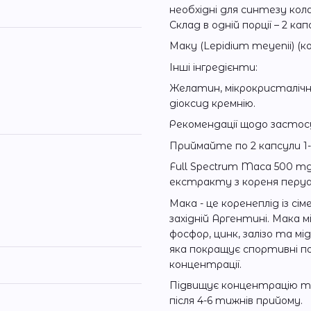
необхідні для синтезу кол
Склад в одній порції – 2 кап
Маку (Lepidium meyenii) (корі
Інші інгредієнти:
Желатин, мікрокристалічн
діоксид кремнію.
Рекомендації щодо застос
Приймайте по 2 капсули 1-
Full Spectrum Maca 500 mg
екстракту з кореня перуа
Мака - це коренеплід із сі
західній Аргентині. Мака мі
фосфор, цинк, залізо та м
яка покращує спортивні по
концентрації.
Підвищує концентрацію те
після 4-6 тижнів прийому.