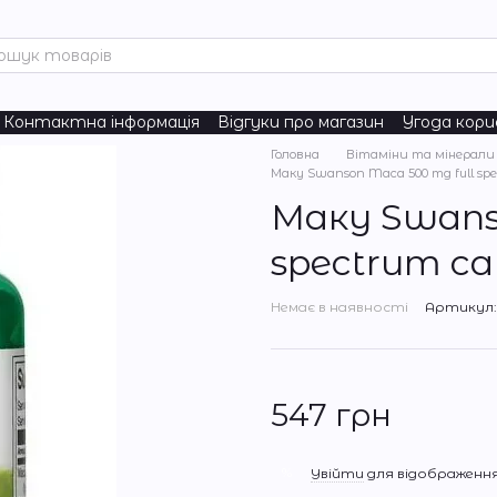
Контактна інформація
Відгуки про магазин
Угода кор
turals
Головна
Вітаміни та мінерали
Маку Swanson Maca 500 mg full spe
Маку Swans
spectrum ca
Немає в наявності
Артикул: 
547 грн
%
Увійти
для відображення