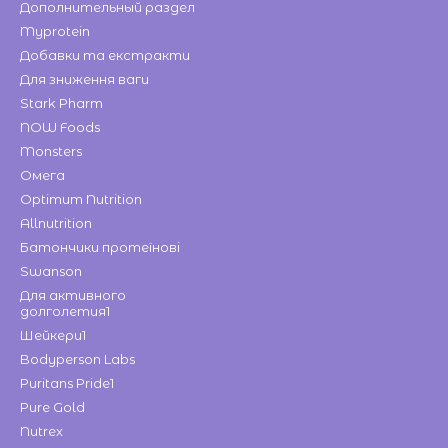
Дополнительный раздел
Myprotein
Добавки та екстракти
Для зниження ваги
Stark Pharm
NOW Foods
Monsters
Омега
Optimum Nutrition
Allnutrition
Батончики протеїнові
Swanson
Для активного
долголетия1
Шейкери1
Bodyperson Labs
Puritans Pride1
Pure Gold
Nutrex