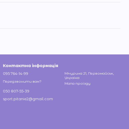
Контактна інформація
095 764-14-99
Мічурина 21, Первомайськ,
Україна
Передзвонити вам?
Мапа проїзду
050 807-55-39
sport.pitanie2@gmail.com