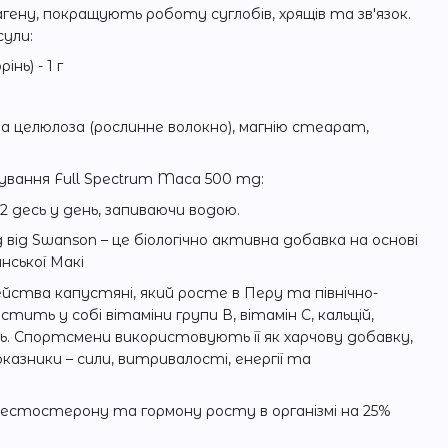
агену, покращують роботу суглобів, хрящів та зв'язок.
сули:
нь) - 1 г
а целюлоза (рослинне волокно), магнію стеарат,
ування Full Spectrum Maca 500 mg:
2 десь у день, запиваючи водою.
 від Swanson – це біологічно активна добавка на основі
нської Макі
мейства капустяні, який росте в Перу та північно-
стить у собі вітаміни групи В, вітамін С, кальцій,
ідь. Спортсмени використовують її як харчову добавку,
казники – сили, витривалості, енергії та
стостерону та гормону росту в організмі на 25%