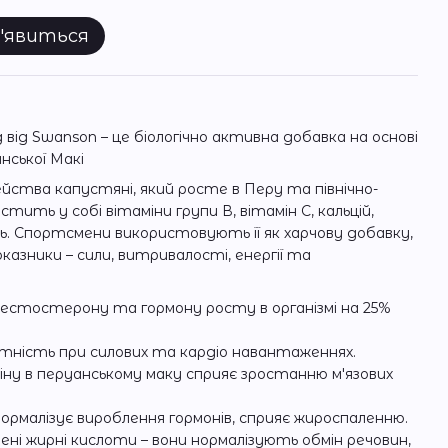
з'явиться
 від Swanson – це біологічно активна добавка на основі
нської Макі
мейства капустяні, який росте в Перу та північно-
стить у собі вітаміни групи В, вітамін С, кальцій,
ідь. Спортсмени використовують її як харчову добавку,
казники – сили, витривалості, енергії та
стостерону та гормону росту в організмі на 25%
атність при силових та кардіо навантаженнях.
іну в перуанському маку сприяє зростанню м'язових
нормалізує вироблення гормонів, сприяє жироспаленню.
ні жирні кислоти – вони нормалізують обмін речовин,