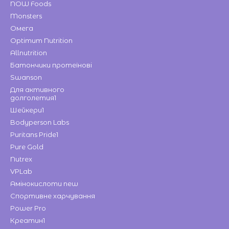
NOW Foods
Monsters
Омега
Optimum Nutrition
Allnutrition
Батончики протеїнові
Swanson
Для активного
долголетия1
Шейкери1
Bodyperson Labs
Puritans Pride1
Pure Gold
Nutrex
VPLab
Амінокислоти new
Спортивне харчування
Power Pro
Креатин1