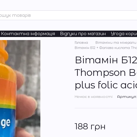
Контактна інформація
Відгуки про магазин
Угода кор
turals
Головна
Вітаміни та мінерали
Вітамін Б12 + Фолієва кислота Thom
Вітамін Б1
Thompson B-
plus folic a
Немає в наявності
Артикул: 
188 грн