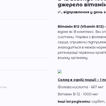
джерело вітаміну
✅., відправлення у день
Вітамін В12 (Vitamin B12)
н
відомі як B-комплекс. Він 
системи. Нарівні з фолієво
серця, сприяючи підтриман
знаходиться в межах норми
регенерації червоних кров'
всьому організму
Склад в одній порції – 1 
Фолієва кислота - 667 мкг
огою
Вітамін B-12 - 1000 мкг
Інші інгредієнти:
сорбіт,