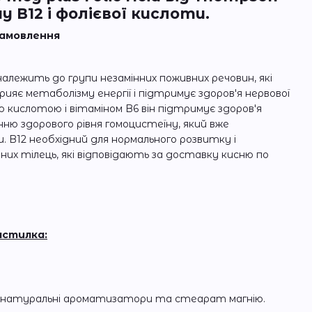
 В12 і фолієвої кислоти.
 замовлення
алежить до групи незамінних поживних речовин, які
сприяє метаболізму енергії і підтримує здоров'я нервової
ю кислотою і вітаміном B6 він підтримує здоров'я
ню здорового рівня гомоцистеїну, який вже
. B12 необхідний для нормального розвитку і
яних тілець, які відповідають за доставку кисню по
пастилка:
 натуральні ароматизатори та стеарат магнію.