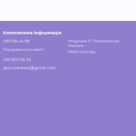
Контактна інформація
095 764-14-99
Мічурина 21, Первомайськ,
Україна
Передзвонити вам?
Мапа проїзду
050 807-55-39
sport.pitanie2@gmail.com