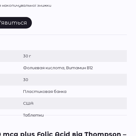
 накопичувальної знижки
з'явиться
30 г
Фолиевая кислота, Витамин В12
30
Пластиковая банка
США
Таблетки
 mcg plus Folic Acid
від
Thompson
–