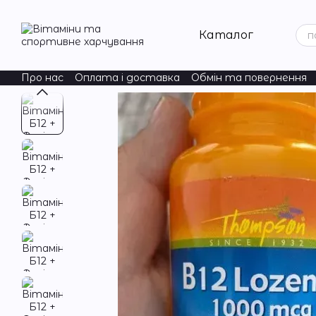
Перейти до основного контенту
Каталог
Про нас
Оплата і доставка
Обмін та повернення
ChildLife Essentials
Natural Factors
Acure
Nordic Na