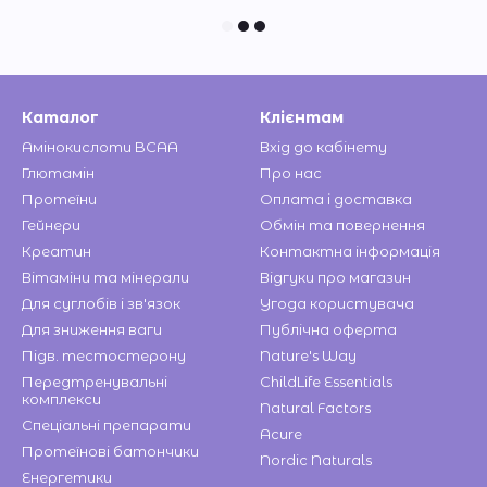
Каталог
Клієнтам
Амінокислоти BCAA
Вхід до кабінету
Глютамін
Про нас
Протеїни
Оплата і доставка
Гейнери
Обмін та повернення
Креатин
Контактна інформація
Вітаміни та мінерали
Відгуки про магазин
Для суглобів і зв'язок
Угода користувача
Для зниження ваги
Публічна оферта
Підв. тестостерону
Nature's Way
Передтренувальні
ChildLife Essentials
комплекси
Natural Factors
Спеціальні препарати
Acure
Протеїнові батончики
Nordic Naturals
Енергетики