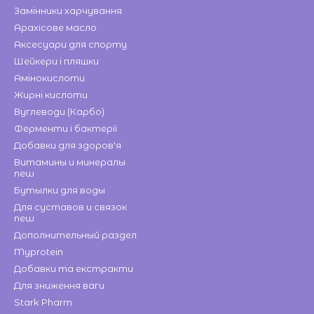
Замінники харчування
Арахісове масло
Аксесуари для спорту
Шейкери і пляшки
Амінокислоти
Жирні кислоти
Вуглеводи (Карбо)
Ферменти і бактерії
Добавки для здоров'я
Витамины и минералы
new
Бутылки для воды
Для суставов и связок
new
Дополнительный раздел
Myprotein
Добавки та екстракти
Для зниження ваги
Stark Pharm