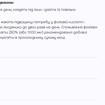
уванню:
день, кладіть під язик і дайте їй повільно
 мають підвищену потребу у фолієвій кислоті і
 льодяники до двох разів на день. Споживання фолієвої
ати 250% (або 1000 мкг) рекомендованої добової
ерігати в прохолодному сухому місці.