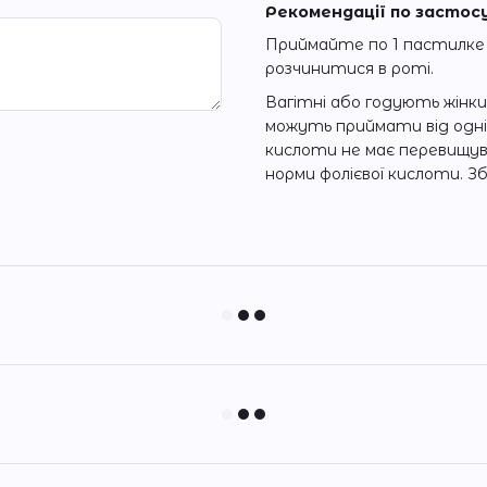
Рекомендації по застос
Приймайте по 1 пастилке в 
розчинитися в роті.
Вагітні або годують жінки
можуть приймати від однієї
кислоти не має перевищув
норми фолієвої кислоти. Зб