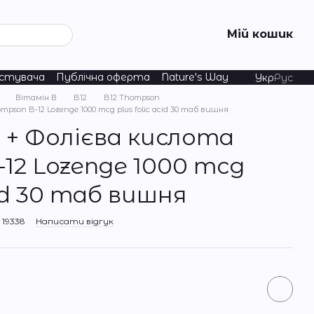
Мій кошик
истувача
Публічна оферта
Nature's Way
Укр
Рус
Вітамін В
B12
B12 Thompson
pson B-12 Lozenge 1000 mcg plus folic acid 30 таб вишня
2 + Фолієва кислота
12 Lozenge 1000 mcg
cid 30 таб вишня
19338
Написати відгук