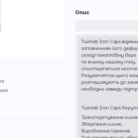
Опис
Twinlab Iron Caps відмі
заповненням його дефіц
складі гемоглобіну бере
по всьому нашому тілу
спостерігатися нестача
Результатом цього може
ка
розташовують до занять
необхідно завжди підтр
ика
Twinlab Iron Caps берут
Транспортування кисню
Зберігання кисню.
Вироблення гормонів.
Транспортування і збері