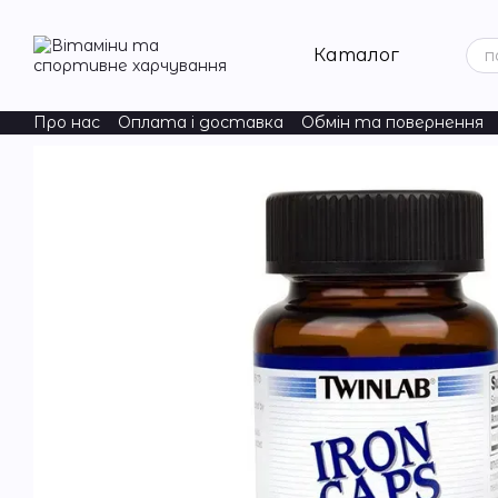
Перейти до основного контенту
Каталог
Про нас
Оплата і доставка
Обмін та повернення
ChildLife Essentials
Natural Factors
Acure
Nordic Na