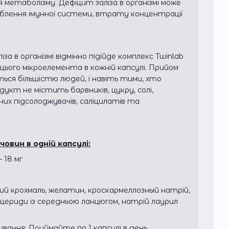
 метаболізму. Дефіцит заліза в організмі може
блення імунної системи, втрату концентрації
ліза в організмі відмінно підійде комплекс Twinlab
 цього мікроелемента в кожній капсулі. Прийом
ься більшістю людей, і навіть тими, хто
одукт не містить барвників, цукру, солі,
х підсолоджувачів, саліцилатів та
човин в одній капсулі:
 18 мг
ий крохмаль, желатин, кроскармеллозный натрій,
цериди із середньою ланцюгом, натрій лаурил
вання: Приймайте по 1 капсулі в день.