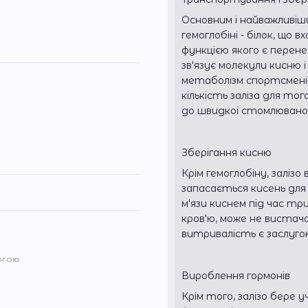
Основним і найважливіши
гемоглобіні - білок, що
функцією якого є перене
зв'язує молекули кисню 
метаболізм спортсменів
кількість заліза для то
до швидкої стомлювано
Зберігання кисню
Крім гемоглобіну, залізо 
запасається кисень для к
м'язи киснем під час тр
кров'ю, може не вистач
витривалість є заслугою
огою
Вироблення гормонів
Крім того, залізо бере 