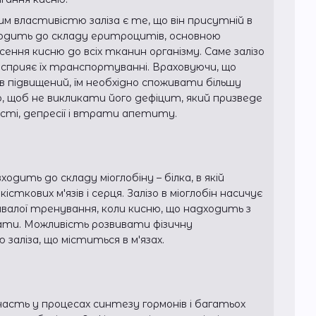
м властивістю заліза є те, що він присутній в
 входить до складу еритроцитів, основною
сення кисню до всіх тканин організму. Саме залізо
і сприяє їх транспортуванні. Враховуючи, що
 підвищений, їм необхідно споживати більшу
го, щоб не викликати його дефіцит, який призведе
сті, депресії і втрати апетиту.
входить до складу міоглобіну – білка, в якій
істкових м'язів і серця. Залізо в міоглобін насичує
ивалої тренування, коли кисню, що надходить з
ати. Можливість розвивати фізичну
 заліза, що міститься в м'язах.
участь у процесах синтезу гормонів і багатьох