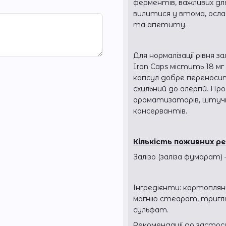
ферментів, важливих для
вилитися у втома, осла
та апетиту.
Для нормалізації рівня за
Iron Caps містить 18 мг
капсул добре переносит
схильний до алергій. Пр
ароматизаторів, штучни
консервантів.
Кількість поживних ре
Залізо (заліза фумарат) –
Інгредієнти: картоплян
магнію стеарат, триглі
сульфат.
Рекомендації до застосу