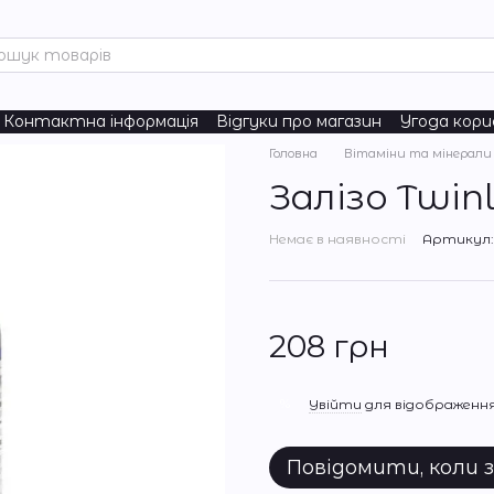
Контактна інформація
Відгуки про магазин
Угода кор
turals
Головна
Вітаміни та мінерали
Залізо Twinl
Немає в наявності
Артикул:
208 грн
%
Увійти
для відображення
Повідомити, коли 