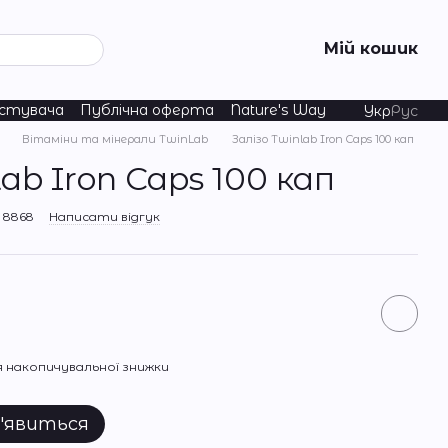
Мій кошик
истувача
Публічна оферта
Nature's Way
Укр
Рус
Вітаміни та мінерали TwinLab
Залізо Twinlab Iron Caps 100 кап
ab Iron Caps 100 кап
 8868
Написати відгук
 накопичувальної знижки
з'явиться