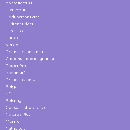
долголетия1
Шейкери1
Bodyperson Labs
Puritans Pride1
Pure Gold
Nutrex
VPLab
Амінокислоти new
Спортивне харчування
Power Pro
Креатин1
Амінокислоти
Solgar
KAL
Solaray
Carlson Laboratories
Nature's Plus
Магній
Nutribiotic