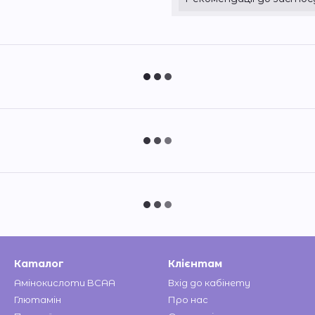
Каталог
Клієнтам
Амінокислоти BCAA
Вхід до кабінету
Глютамін
Про нас