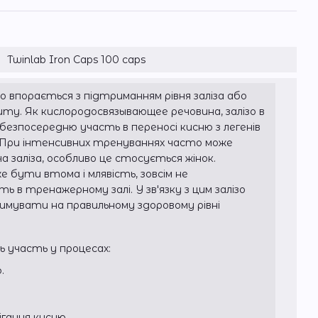
Twinlab Iron Caps 100 caps
нно впорається з підтриманням рівня заліза або
иту. Як кислородосвязывающее речовина, залізо в
 безпосередню участь в переносі кисню з легенів
. При інтенсивних тренуваннях часто може
 заліза, особливо це стосується жінок.
 бути втома і млявість, зовсім не
 в тренажерному залі. У зв'язку з цим залізо
имувати на правильному здоровому рівні
ь участь у процесах:
.
гання кисню.