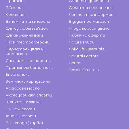
Протеїни
Оплата і доставка
Гейнери
Обмін та повернення
Креатин
Контактна інформація
Вітаміни та мінерали
Відгуки про магазин
Для суглобів і зв'язок
Угода користувача
Для зниження ваги
Публічна оферта
Підв. тестостерону
Nature's Way
Передтренувальні
ChildLife Essentials
комплекси
Natural Factors
Спеціальні препарати
Acure
Протеїнові батончики
Nordic Naturals
Енергетики
Замінники харчування
Арахісове масло
Аксесуари для спорту
Шейкери і пляшки
Амінокислоти
Жирні кислоти
Вуглеводи (Карбо)