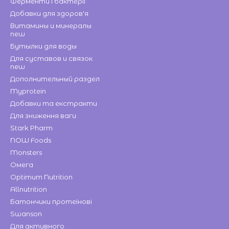
Ферменти і бактерії
Добавки для здоров'я
Витамины и минералы
new
Бутылки для воды
Для суставов и связок
new
Дополнительный раздел
Myprotein
Добавки та екстракти
Для зниження ваги
Stark Pharm
NOW Foods
Monsters
Омега
Optimum Nutrition
Allnutrition
Батончики протеїнові
Swanson
Для активного