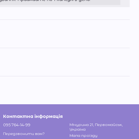
Контактна інформація
095 764-14-99
Мічурина 21, Первомайськ,
Україна
Передзвонити вам?
Мапа проїзду