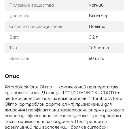
Полезные вещества
магний
Упаковка
Блистер
Страна производитель
Польша
Вага
0.2 г
Тип
Таблетки
Кількість
60 шт.
Опис
Arthroblock forte Olimp — комплексний препарат для
суглобів і зв'язок. У складі ГІАЛУРОНОВА КИСЛОТА +
ще 6 високоефективних компонентів. Arthroblock forte
Olimp (артроблок форте олімп) призначений для
лікування і профілактики захворювань опорно рухового
апарату, ефективно застосовується при травмах і
посттравматичних синдромів. Цей препарат
ефективний при восполении і болях в суглобах і