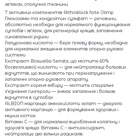
зв'язках, сполучної тканини
7 активних компонентів Arthroblock forte Olimp
Глюкозамін та хондроїтин сульфат — речовини,
абсолютно необхідні для нормального функціонування
суглобів і зв'язок, для регенерації хрящів, заповнення
синовіальної рідини
Гіалуронова кислота — бере гелеву форму, необхідна
для нормальної змащення елементів опорно-рухової
системи
Екстракт Boswellia Serrata, що містить 60%
босвеллиевой кислоти — для нейтралізації больових
відчуттів, що виникають при перенапруженні і
запаленні опорно-рухового апарату
Екстракт кореня імбиру — містить спеціальні
з'єднання гингероли — знімає запалення і больові
відчуття в суглобах
ALBION марганцю амінокислоти хелат — джерело
активного марганцю – для формування здорових і
міцних кісток
Вітамін С — для нормальної вироблення колагену і
здоров'я хряща. Вітамін С – антиоксидант,
нейтралізує дію вільних радикалів.