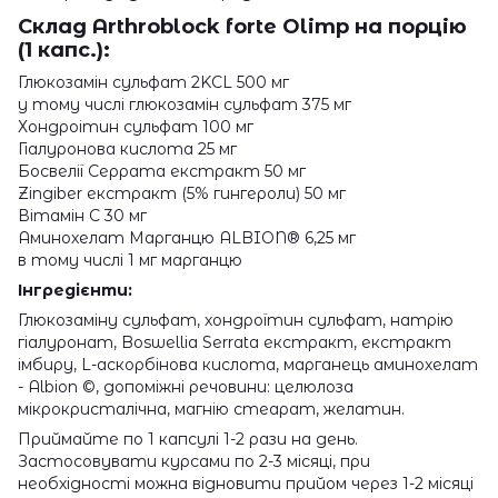
Склад Arthroblock forte Olimp на порцію
(1 капс.):
Глюкозамін сульфат 2KCL 500 мг
у тому числі глюкозамін сульфат 375 мг
Хондроітин сульфат 100 мг
Гіалуронова кислота 25 мг
Босвелії Серрата екстракт 50 мг
Zingiber екстракт (5% гингероли) 50 мг
Вітамін C 30 мг
Аминохелат Марганцю ALBION® 6,25 мг
в тому числі 1 мг марганцю
Інгредієнти:
Глюкозаміну сульфат, хондроїтин сульфат, натрію
гіалуронат, Boswellia Serrata екстракт, екстракт
імбиру, L-аскорбінова кислота, марганець аминохелат
- Albion ©, допоміжні речовини: целюлоза
мікрокристалічна, магнію стеарат, желатин.
Приймайте по 1 капсулі 1-2 рази на день.
Застосовувати курсами по 2-3 місяці, при
необхідності можна відновити прийом через 1-2 місяці